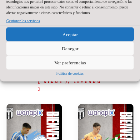
tecnologías nos permitirá procesar datos como el comportamiento de navegación o las
Foto: Hugo Nidáguila / Instantes Momentos
identificaciones únicas en este sitio. No consentir o retirar el consentimiento, puede
afectar negativamente a ciertas características y funciones.
Fotográficos.
Gestionar los servicios
[/fusion_text][/fusion_builder_column]
Aceptar
[/fusion_builder_row]
Denegar
[/fusion_builder_container]
Ver preferencias
Política de cookies