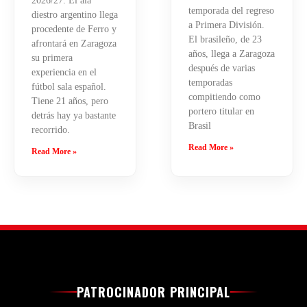
2026/27. El ala
temporada del regreso
diestro argentino llega
a Primera División.
procedente de Ferro y
El brasileño, de 23
afrontará en Zaragoza
años, llega a Zaragoza
su primera
después de varias
experiencia en el
temporadas
fútbol sala español.
compitiendo como
Tiene 21 años, pero
portero titular en
detrás hay ya bastante
Brasil
recorrido.
Read More »
Read More »
PATROCINADOR PRINCIPAL