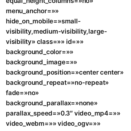
equal_height_columns=»no»
menu_anchor=»»
hide_on_mobile=»small-
visibility,medium-visibility,large-
visibility» class=»» id=»»
background_color=»»
background_image=»»
background_position=»center center»
background_repeat=»no-repeat»
fade=»no»
background_parallax=»none»
parallax_speed=»0.3″ video_mp4=»»
video_webm=»» video_ogv=»»