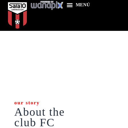
Home
Food & Drink
Features
News
Contacts
our story
About the
club FC