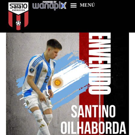
Home
Food & Drink
Features
News
Contacts