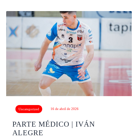
16 de abril de 2026
Uncategorized
PARTE MÉDICO | IVÁN
ALEGRE