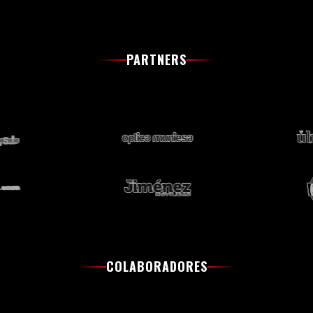
PARTNERS
COLABORADORES