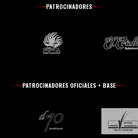
PATROCINADORES
PATROCINADORES OFICIALES + BASE