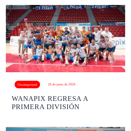
26 de junio de 2026
Uncategorized
WANAPIX REGRESA A
PRIMERA DIVISIÓN