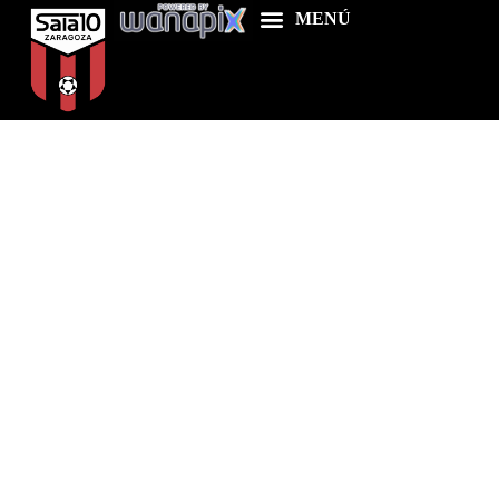
Home
Food & Drink
Features
News
Contacts