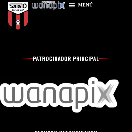
[player_profile id=»6239″]
Home
PATROCINADOR PRINCIPAL
Food & Drink
Features
News
Contacts