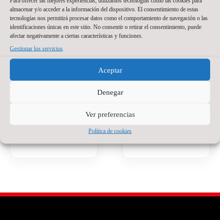
Para ofrecer las mejores experiencias, utilizamos tecnologías como las cookies para
El Wanapix incorpora
Jackson Sant’Anna
almacenar y/o acceder a la información del dispositivo. El consentimiento de estas
a Santino Oilhaborda
tecnologías nos permitirá procesar datos como el comportamiento de navegación o las
defenderá nuestra
para la temporada
identificaciones únicas en este sitio. No consentir o retirar el consentimiento, puede
camiseta en la
2026/27. El ala
afectar negativamente a ciertas características y funciones.
temporada del regreso
diestro argentino llega
Gestionar los servicios
a Primera División.
procedente de Ferro y
El brasileño, de 23
afrontará en Zaragoza
Aceptar
años, llega a Zaragoza
su primera
después de varias
experiencia en el
temporadas
Denegar
fútbol sala español.
compitiendo como
Tiene 21 años, pero
portero titular en
Ver preferencias
detrás hay ya bastante
Brasil
recorrido.
Política de cookies
Read More »
Read More »