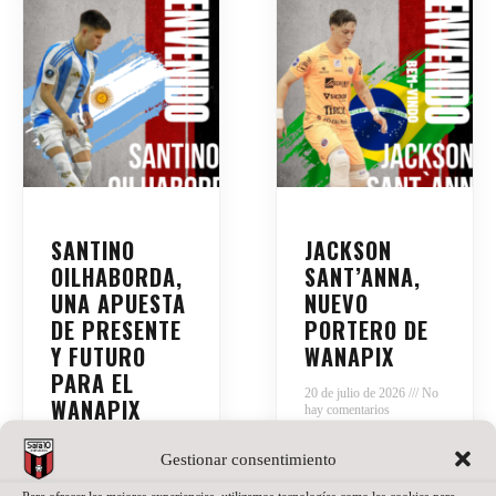
SANTINO
JACKSON
OILHABORDA,
SANT’ANNA,
UNA APUESTA
NUEVO
DE PRESENTE
PORTERO DE
Y FUTURO
WANAPIX
PARA EL
20 de julio de 2026
No
WANAPIX
hay comentarios
La portería del
27 de julio de 2026
No
Gestionar consentimiento
hay comentarios
Wanapix suma un
nuevo nombre.