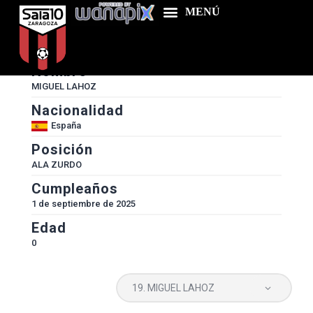
#
19
Nombre
MIGUEL LAHOZ
Nacionalidad
Home
España
Food & Drink
Posición
Features
ALA ZURDO
Cumpleaños
News
1 de septiembre de 2025
Contacts
Edad
0