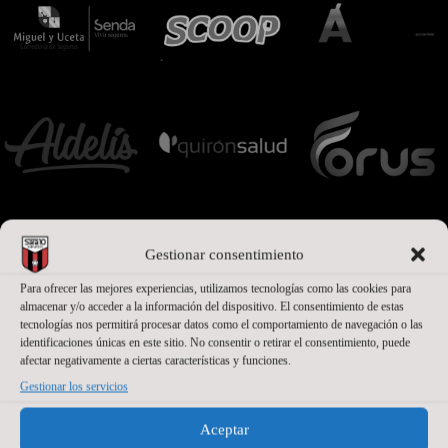
Gestionar consentimiento
Para ofrecer las mejores experiencias, utilizamos tecnologías como las cookies para
almacenar y/o acceder a la información del dispositivo. El consentimiento de estas
tecnologías nos permitirá procesar datos como el comportamiento de navegación o las
identificaciones únicas en este sitio. No consentir o retirar el consentimiento, puede
afectar negativamente a ciertas características y funciones.
PATROCINADORES
Gestionar los servicios
Aceptar