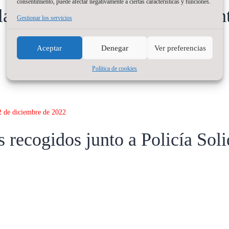
consentimiento, puede afectar negativamente a ciertas características y funciones.
0 Zaragoza, “un pensamiento
Gestionar los servicios
Aceptar
Denegar
Ver preferencias
Política de cookies
2 de diciembre de 2022
 recogidos junto a Policía Soli