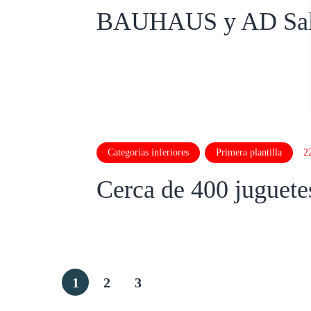
BAUHAUS y AD Sala 1
Categorias inferiores
Primera plantilla
2
Cerca de 400 juguetes
1
2
3