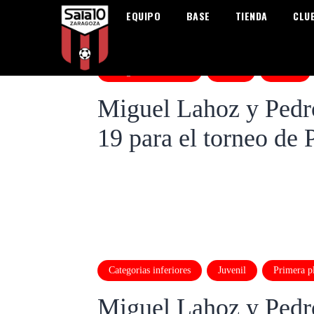
EQUIPO
BASE
TIENDA
CLU
Categorias inferiores
Fútbol
Juvenil
Miguel Lahoz y Pedro
19 para el torneo de 
Categorias inferiores
Juvenil
Primera pl
Miguel Lahoz y Pedro