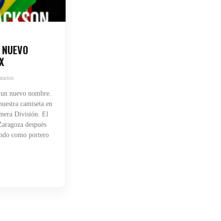
 NUEVO
X
tarios
 un nuevo nombre.
uestra camiseta en
mera División. El
 Zaragoza después
endo como portero