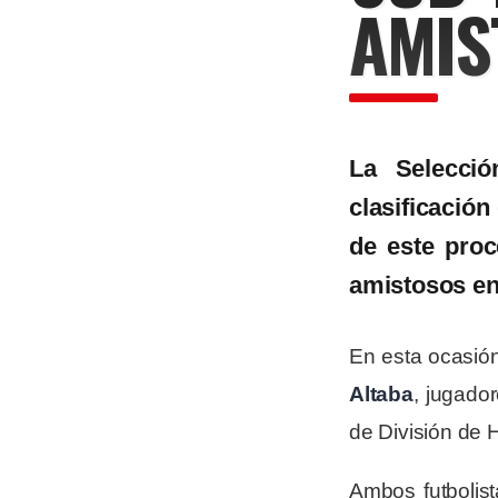
AMIS
La Selecció
clasificació
de este pro
amistosos en 
En esta ocasión,
Altaba
, jugado
de División de 
Ambos futbolis