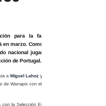
ción para la fase de
rá en marzo. Como parte
do nacional jugará dos
cción de Portugal.
sta a
Miguel Lahoz y Pedro
ipo de Wanapix con el equipo
s con la Selección Española