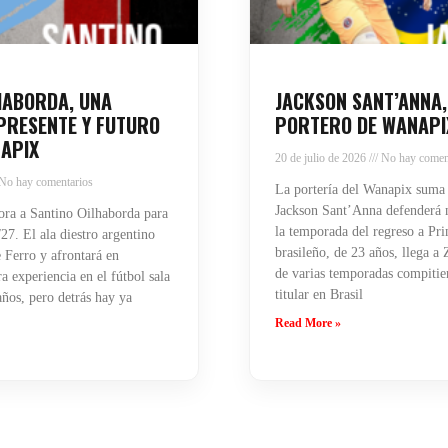
HABORDA, UNA
JACKSON SANT’ANNA,
PRESENTE Y FUTURO
PORTERO DE WANAPI
APIX
20 de julio de 2026
No hay comen
No hay comentarios
La portería del Wanapix suma
Jackson Sant’Anna defenderá n
ra a Santino Oilhaborda para
la temporada del regreso a Pri
27. El ala diestro argentino
brasileño, de 23 años, llega a
 Ferro y afrontará en
de varias temporadas compiti
 experiencia en el fútbol sala
titular en Brasil
años, pero detrás hay ya
Read More »