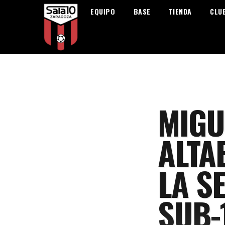
EQUIPO
BASE
TIENDA
CLU
MIGU
ALTA
LA S
SUB-