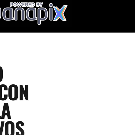
O
 CON
LA
VOS