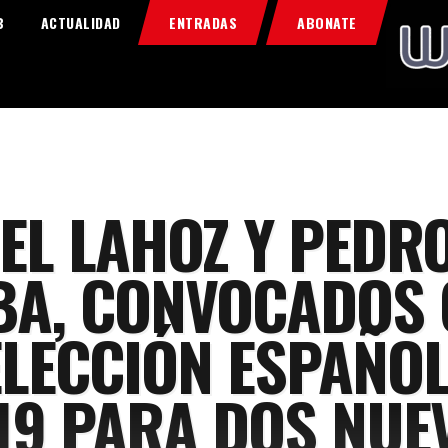
Home
B
ACTUALIDAD
ENTRADAS
ABONATE
Food & Drink
Features
News
Contacts
EL LAHOZ Y PEDR
BA, CONVOCADOS
ELECCIÓN ESPAÑO
19 PARA DOS NUE