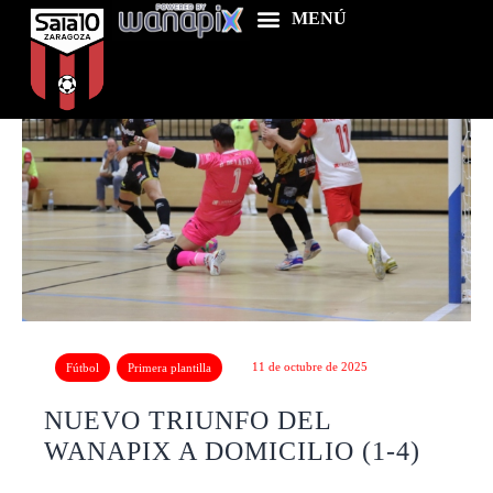
Home
Food & Drink
Features
News
Contacts
11 de octubre de 2025
Fútbol
Primera plantilla
NUEVO TRIUNFO DEL
WANAPIX A DOMICILIO (1-4)