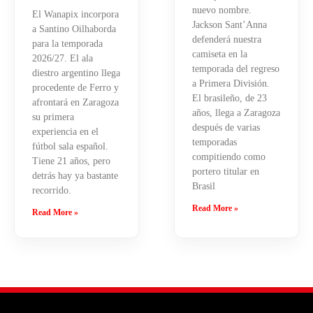
nuevo nombre.
El Wanapix incorpora
Jackson Sant’Anna
a Santino Oilhaborda
defenderá nuestra
para la temporada
camiseta en la
2026/27. El ala
temporada del regreso
diestro argentino llega
a Primera División.
procedente de Ferro y
El brasileño, de 23
afrontará en Zaragoza
años, llega a Zaragoza
su primera
después de varias
experiencia en el
temporadas
fútbol sala español.
compitiendo como
Tiene 21 años, pero
portero titular en
detrás hay ya bastante
Brasil
recorrido.
Read More »
Read More »