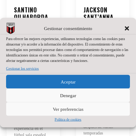
SANTINO
JACKSON
OILHABORDA,
SANT’ANNA,
UNA APUESTA
NUEVO
Gestionar consentimiento
DE PRESENTE
PORTERO DE
Y FUTURO
WANAPIX
Para ofrecer las mejores experiencias, utilizamos tecnologías como las cookies para
PARA EL
almacenar y/o acceder a la información del dispositivo. El consentimiento de estas
20 de julio de 2026
No
tecnologías nos permitirá procesar datos como el comportamiento de navegación o las
WANAPIX
hay comentarios
identificaciones únicas en este sitio. No consentir o retirar el consentimiento, puede
afectar negativamente a ciertas características y funciones.
La portería del
27 de julio de 2026
No
hay comentarios
Gestionar los servicios
Wanapix suma un
nuevo nombre.
El Wanapix incorpora
Aceptar
Jackson Sant’Anna
a Santino Oilhaborda
defenderá nuestra
para la temporada
camiseta en la
Denegar
2026/27. El ala
temporada del regreso
diestro argentino llega
a Primera División.
Ver preferencias
procedente de Ferro y
El brasileño, de 23
afrontará en Zaragoza
Política de cookies
años, llega a Zaragoza
su primera
después de varias
experiencia en el
temporadas
fútbol sala español.