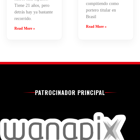
compitiendo como
Tiene 21 años, pero
portero titular en
detrás hay ya bastante
Brasil
recorrido.
Read More »
Read More »
PATROCINADOR PRINCIPAL