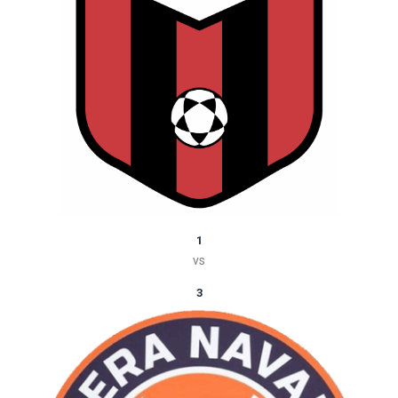
1
vs
3