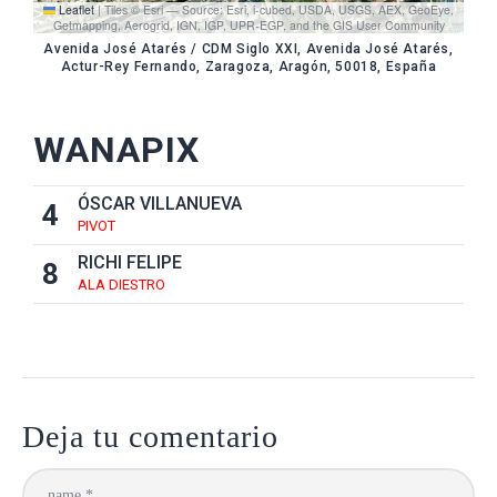
Leaflet
|
Tiles © Esri — Source: Esri, i-cubed, USDA, USGS, AEX, GeoEye,
Getmapping, Aerogrid, IGN, IGP, UPR-EGP, and the GIS User Community
Avenida José Atarés / CDM Siglo XXI, Avenida José Atarés,
Actur-Rey Fernando, Zaragoza, Aragón, 50018, España
WANAPIX
ÓSCAR VILLANUEVA
4
PIVOT
RICHI FELIPE
8
ALA DIESTRO
Deja tu comentario