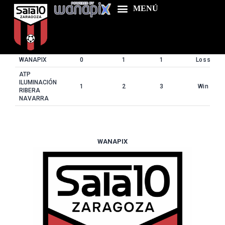
Resultados
Club
1st Half
2nd Half
Goals
Resultado
WANAPIX
0
1
1
Loss
ATP
Home
ILUMINACIÓN
1
2
3
Win
RIBERA
NAVARRA
Food & Drink
Features
News
WANAPIX
Contacts