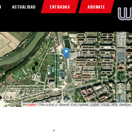
Home
B
ACTUALIDAD
ENTRADAS
ABONATE
Food & Drink
Features
News
Contacts
Leaflet
|
Tiles © Esri — Source: Esri, i-cubed, USDA, USGS, AEX, GeoEye