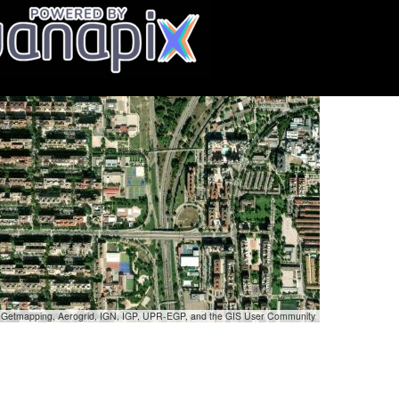
, Getmapping, Aerogrid, IGN, IGP, UPR-EGP, and the GIS User Community