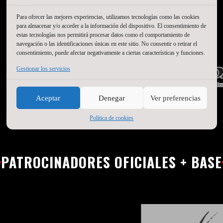
Para ofrecer las mejores experiencias, utilizamos tecnologías como las cookies
para almacenar y/o acceder a la información del dispositivo. El consentimiento de
estas tecnologías nos permitirá procesar datos como el comportamiento de
navegación o las identificaciones únicas en este sitio. No consentir o retirar el
consentimiento, puede afectar negativamente a ciertas características y funciones.
Gestionar los servicios
Aceptar
Denegar
Ver preferencias
Política de cookies
PATROCINADORES OFICIALES + BASE