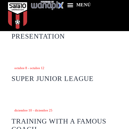
septiembre 9
-
septiembre 19
NEW STADIUM
PRESENTATION
Home
Food & Drink
Features
octubre 8
-
octubre 12
SUPER JUNIOR LEAGUE
News
Contacts
diciembre 10
-
diciembre 25
TRAINING WITH A FAMOUS