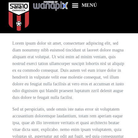
mayo 1, 2025 @ 14:00
-
diciembre 23, 2026 @ 17:00
Lorem ipsum dolor sit amet, consectetuer adipiscing elit, sed
Home
diam nonummy nibh euismod tincidunt ut laoreet dolore magna
aliquam erat volutpat. Ut wisi enim ad minim veniam, quis
Food & Drink
nostrud exerci tation ullamcorper suscipit lobortis nisl ut aliquip
ex ea commodo consequat. Duis autem vel eum iriure dolor in
Features
hendrerit in vulputate velit esse molestie consequat, vel illum
News
dolore eu feugiat nulla facilisis at vero eros et accumsan et iusto
odio dignissim qui blandit praesent luptatum zzril delenit augue
Contacts
duis dolore te feugait nulla facilisi.
Sed ut perspiciatis, unde omnis iste natus error sit voluptatem
accusantium doloremque laudantium, totam rem aperiam eaque
ipsa, quae ab illo inventore veritatis et quasi architecto beatae
vitae dicta sunt, explicabo. nemo enim ipsam voluptatem, quia
voluptas sit, aspernatur aut odit aut fugit, sed quia consequuntur