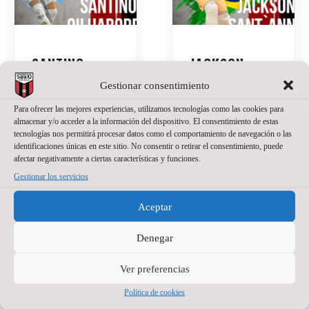
SANTINO
JACKSON
OILHABORDA,
SANT’ANNA,
Gestionar consentimiento
UNA APUESTA
NUEVO
DE PRESENTE
PORTERO DE
Para ofrecer las mejores experiencias, utilizamos tecnologías como las cookies para
almacenar y/o acceder a la información del dispositivo. El consentimiento de estas
Y FUTURO
WANAPIX
tecnologías nos permitirá procesar datos como el comportamiento de navegación o las
PARA EL
identificaciones únicas en este sitio. No consentir o retirar el consentimiento, puede
20 de julio de 2026
No
WANAPIX
afectar negativamente a ciertas características y funciones.
hay comentarios
Gestionar los servicios
La portería del
27 de julio de 2026
No
hay comentarios
Wanapix suma un
Aceptar
nuevo nombre.
El Wanapix incorpora
Jackson Sant’Anna
a Santino Oilhaborda
Denegar
defenderá nuestra
para la temporada
camiseta en la
2026/27. El ala
Ver preferencias
temporada del regreso
diestro argentino llega
a Primera División.
procedente de Ferro y
Política de cookies
El brasileño, de 23
afrontará en Zaragoza