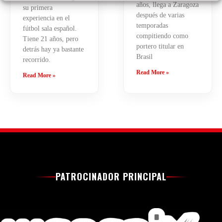
años, llega a Zaragoza
su primera
después de varias
experiencia en el
temporadas
fútbol sala español.
compitiendo como
Tiene 21 años, pero
portero titular en
detrás hay ya bastante
Brasil
recorrido.
Read More »
Read More »
PATROCINADOR PRINCIPAL