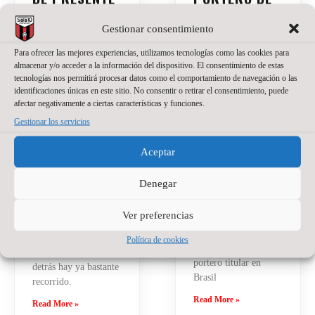
Y FUTURO
WANAPIX
PARA EL
Gestionar consentimiento
20 de julio de 2026
No
WANAPIX
hay comentarios
Para ofrecer las mejores experiencias, utilizamos tecnologías como las cookies para
almacenar y/o acceder a la información del dispositivo. El consentimiento de estas
La portería del
27 de julio de 2026
No
tecnologías nos permitirá procesar datos como el comportamiento de navegación o las
hay comentarios
Wanapix suma un
identificaciones únicas en este sitio. No consentir o retirar el consentimiento, puede
nuevo nombre.
afectar negativamente a ciertas características y funciones.
El Wanapix incorpora
Jackson Sant’Anna
a Santino Oilhaborda
Gestionar los servicios
defenderá nuestra
para la temporada
camiseta en la
2026/27. El ala
Aceptar
temporada del regreso
diestro argentino llega
a Primera División.
procedente de Ferro y
Denegar
El brasileño, de 23
afrontará en Zaragoza
años, llega a Zaragoza
su primera
Ver preferencias
después de varias
experiencia en el
temporadas
fútbol sala español.
Política de cookies
compitiendo como
Tiene 21 años, pero
portero titular en
detrás hay ya bastante
Brasil
recorrido.
Read More »
Read More »