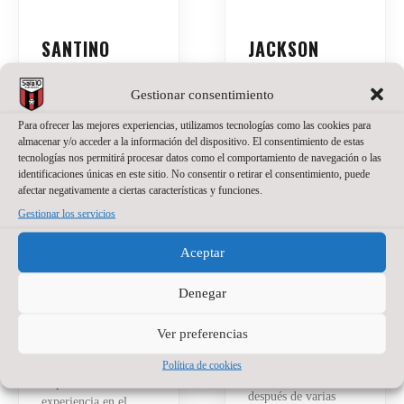
SANTINO
JACKSON
OILHABORDA,
SANT’ANNA,
UNA APUESTA
NUEVO
Gestionar consentimiento
DE PRESENTE
PORTERO DE
Para ofrecer las mejores experiencias, utilizamos tecnologías como las cookies para
Y FUTURO
WANAPIX
almacenar y/o acceder a la información del dispositivo. El consentimiento de estas
PARA EL
tecnologías nos permitirá procesar datos como el comportamiento de navegación o las
20 de julio de 2026
No
WANAPIX
identificaciones únicas en este sitio. No consentir o retirar el consentimiento, puede
hay comentarios
afectar negativamente a ciertas características y funciones.
La portería del
27 de julio de 2026
No
Gestionar los servicios
hay comentarios
Wanapix suma un
nuevo nombre.
El Wanapix incorpora
Aceptar
Jackson Sant’Anna
a Santino Oilhaborda
defenderá nuestra
para la temporada
Denegar
camiseta en la
2026/27. El ala
temporada del regreso
diestro argentino llega
Ver preferencias
a Primera División.
procedente de Ferro y
El brasileño, de 23
afrontará en Zaragoza
Política de cookies
años, llega a Zaragoza
su primera
después de varias
experiencia en el