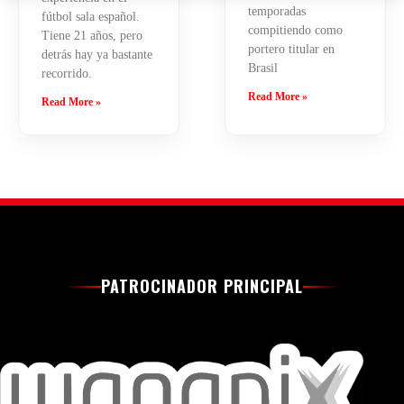
temporadas
fútbol sala español.
compitiendo como
Tiene 21 años, pero
portero titular en
detrás hay ya bastante
Brasil
recorrido.
Read More »
Read More »
PATROCINADOR PRINCIPAL