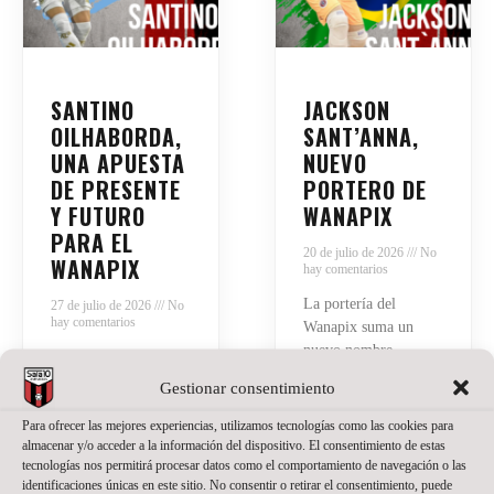
SANTINO
JACKSON
OILHABORDA,
SANT’ANNA,
UNA APUESTA
NUEVO
DE PRESENTE
PORTERO DE
Y FUTURO
WANAPIX
PARA EL
20 de julio de 2026
No
WANAPIX
hay comentarios
La portería del
27 de julio de 2026
No
hay comentarios
Wanapix suma un
nuevo nombre.
El Wanapix incorpora
Jackson Sant’Anna
a Santino Oilhaborda
Gestionar consentimiento
defenderá nuestra
para la temporada
camiseta en la
Para ofrecer las mejores experiencias, utilizamos tecnologías como las cookies para
2026/27. El ala
temporada del regreso
almacenar y/o acceder a la información del dispositivo. El consentimiento de estas
diestro argentino llega
tecnologías nos permitirá procesar datos como el comportamiento de navegación o las
a Primera División.
procedente de Ferro y
identificaciones únicas en este sitio. No consentir o retirar el consentimiento, puede
El brasileño, de 23