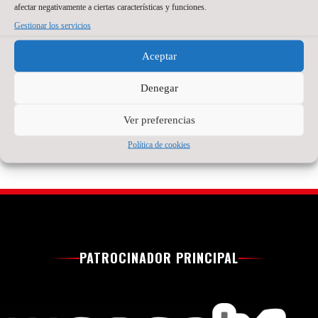
afrontará en Zaragoza
afectar negativamente a ciertas características y funciones.
años, llega a Zaragoza
su primera
Gestionar los servicios
después de varias
experiencia en el
temporadas
fútbol sala español.
Aceptar
compitiendo como
Tiene 21 años, pero
portero titular en
detrás hay ya bastante
Brasil
Denegar
recorrido.
Read More »
Read More »
Ver preferencias
Política de cookies
PATROCINADOR PRINCIPAL