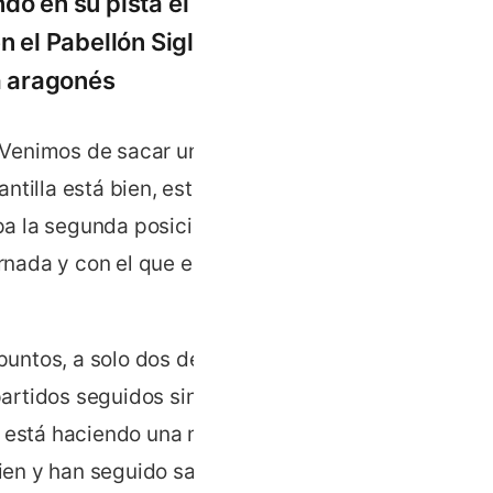
o en su pista el Full
n el Pabellón Siglo XXI
la aragonés
 Venimos de sacar un
ntilla está bien, estamos
pa la segunda posición con
jornada y con el que empató
puntos, a solo dos del
partidos seguidos sin
a está haciendo una muy
ien y han seguido sacando