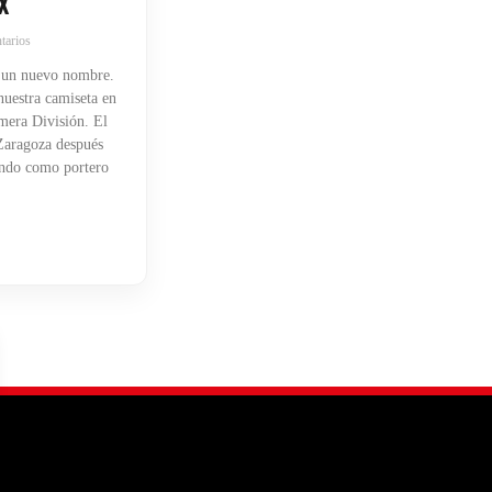
X
tarios
 un nuevo nombre.
uestra camiseta en
mera División. El
 Zaragoza después
endo como portero