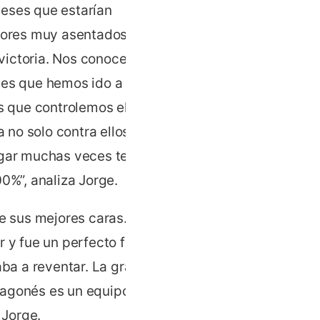
meses que estarían
adores muy asentados en la
a victoria. Nos conocemos
ces que hemos ido a verlos
s que controlemos el plan,
 no solo contra ellos,
egar muchas veces te
0%”, analiza Jorge.
de sus mejores caras. La
 y fue un perfecto fin de
aba a reventar. La grada es
aragonés es un equipo en
 Jorge.