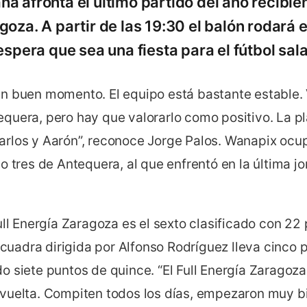
 afronta el último partido del año recibiend
oza. A partir de las 19:30 el balón rodará e
espera que sea una fiesta para el fútbol sa
n buen momento. El equipo está bastante estable.
quera, pero hay que valorarlo como positivo. La pla
rlos y Aarón”, reconoce Jorge Palos. Wanapix ocu
o tres de Antequera, al que enfrentó en la última 
ull Energía Zaragoza es el sexto clasificado con 22 
escuadra dirigida por Alfonso Rodríguez lleva cinco 
o siete puntos de quince. “El Full Energía Zaragoz
vuelta. Compiten todos los días, empezaron muy b