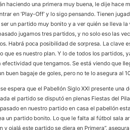
tán haciendo una primera muy buena, le dije hace 
ntrar en ‘Play-Off’ y lo sigo pensando. Tienen jug
 ser un partido muy bonito y a ver quién se lleva l
pasado jugamos tres partidos, y no solo eso las ve
ros. Habrá poca posibilidad de sorpresa. La clave e
o que es nuestro plan. Y lo de todos los partidos, ya
la efectividad que tengamos. Se está viendo que ll
n buen bagaje de goles, pero no te lo asegura al 10
 se espera que el Pabellón Siglo XXI presente una 
a el partido se disputó en plenas Fiestas del Pilar
o pasado en nuestro partido en casa el pabellón est
a un partido bonito. Lo que le falta al fútbol sala 
n y ojalá este partido se diera en Primera”, asegura