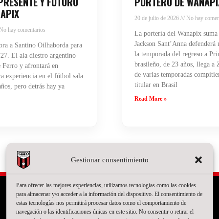
PRESENTE Y FUTURO
PORTERO DE WANAPI
APIX
20 de julio de 2026
No hay comen
No hay comentarios
La portería del Wanapix suma
Jackson Sant’Anna defenderá n
ra a Santino Oilhaborda para
la temporada del regreso a Pri
27. El ala diestro argentino
brasileño, de 23 años, llega a
 Ferro y afrontará en
de varias temporadas compiti
 experiencia en el fútbol sala
titular en Brasil
años, pero detrás hay ya
Read More »
Gestionar consentimiento
Para ofrecer las mejores experiencias, utilizamos tecnologías como las cookies
para almacenar y/o acceder a la información del dispositivo. El consentimiento de
estas tecnologías nos permitirá procesar datos como el comportamiento de
navegación o las identificaciones únicas en este sitio. No consentir o retirar el