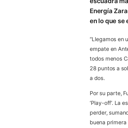
escuadra maña
Energía Zarag
en lo que se 
“Llegamos en u
empate en Ante
todos menos Ca
28 puntos a sol
a dos.
Por su parte, F
‘Play-off’. La 
perder, sumand
buena primera 