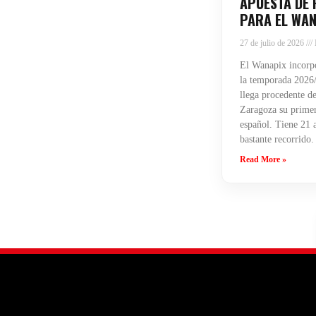
APUESTA DE 
PARA EL WAN
27 de julio de 2026
El Wanapix incorpo
la temporada 2026/
llega procedente de
Zaragoza su primera
español. Tiene 21 
bastante recorrido.
Read More »