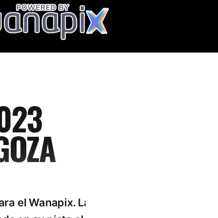
023
GOZA
ra el Wanapix. La