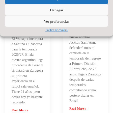
DE PRESENTE
PORTERO DE
Y FUTURO
WANAPIX
Denegar
PARA EL
20 de julio de 2026
No
WANAPIX
hay comentarios
Ver preferencias
La portería del
27 de julio de 2026
No
Política de cookies
hay comentarios
Wanapix suma un
nuevo nombre.
El Wanapix incorpora
Jackson Sant’Anna
a Santino Oilhaborda
defenderá nuestra
para la temporada
camiseta en la
2026/27. El ala
temporada del regreso
diestro argentino llega
a Primera División.
procedente de Ferro y
El brasileño, de 23
afrontará en Zaragoza
años, llega a Zaragoza
su primera
después de varias
experiencia en el
temporadas
fútbol sala español.
compitiendo como
Tiene 21 años, pero
portero titular en
detrás hay ya bastante
Brasil
recorrido.
Read More »
Read More »