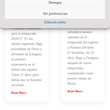
WANAPIX
Denegar
hay comentarios
La portería del
27 de julio de 2026
No
Ver preferencias
hay comentarios
Wanapix suma un
nuevo nombre.
Política de cookies
El Wanapix incorpora
Jackson Sant’Anna
a Santino Oilhaborda
defenderá nuestra
para la temporada
camiseta en la
2026/27. El ala
temporada del regreso
diestro argentino llega
a Primera División.
procedente de Ferro y
El brasileño, de 23
afrontará en Zaragoza
años, llega a Zaragoza
su primera
después de varias
experiencia en el
temporadas
fútbol sala español.
compitiendo como
Tiene 21 años, pero
portero titular en
detrás hay ya bastante
Brasil
recorrido.
Read More »
Read More »