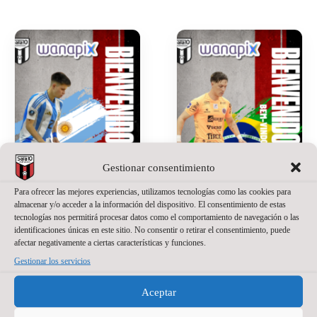
Gestionar consentimiento
Para ofrecer las mejores experiencias, utilizamos tecnologías como las cookies para
almacenar y/o acceder a la información del dispositivo. El consentimiento de estas
tecnologías nos permitirá procesar datos como el comportamiento de navegación o las
SANTINO
JACKSON
identificaciones únicas en este sitio. No consentir o retirar el consentimiento, puede
OILHABORDA,
SANT’ANNA,
afectar negativamente a ciertas características y funciones.
UNA APUESTA
NUEVO
Gestionar los servicios
DE PRESENTE
PORTERO DE
Y FUTURO
WANAPIX
Aceptar
PARA EL
20 de julio de 2026
No