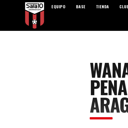
EQUIPO
BASE
TIENDA
CLU
WANA
PENA
ARA