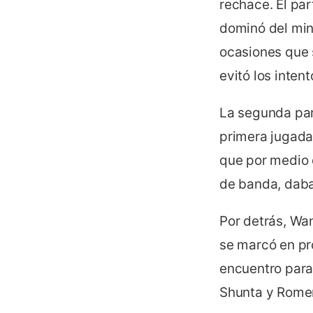
rechace. El pa
dominó del minu
ocasiones que 
evitó los inten
La segunda pa
primera jugada 
que por medio 
de banda, daba
Por detrás, Wa
se marcó en pro
encuentro para 
Shunta y Romer