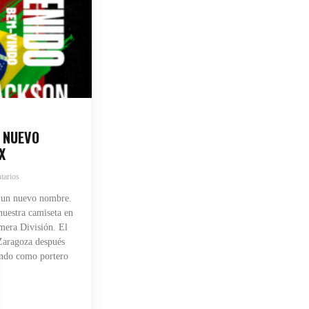
 NUEVO
X
tarios
 un nuevo nombre.
uestra camiseta en
mera División. El
 Zaragoza después
endo como portero