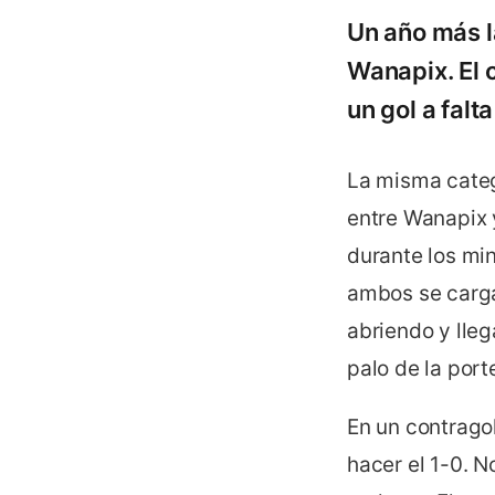
Un año más l
Wanapix. El 
un gol a fal
La misma categ
entre Wanapix 
durante los min
ambos se cargas
abriendo y lleg
palo de la port
En un contragol
hacer el 1-0. 