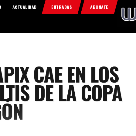
Home
B
ACTUALIDAD
ENTRADAS
ABONATE
Food & Drink
Features
News
Contacts
PIX CAE EN LOS
LTIS DE LA COPA
GÓN