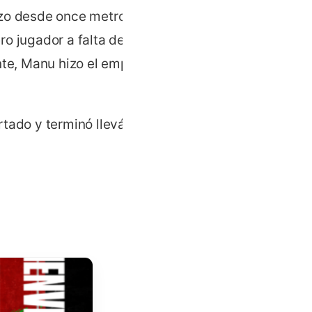
azo desde once metros a
ero jugador a falta de un
nte, Manu hizo el empate a
rtado y terminó llevándose