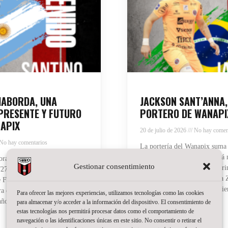
HABORDA, UNA
JACKSON SANT’ANNA,
PRESENTE Y FUTURO
PORTERO DE WANAPI
APIX
20 de julio de 2026
No hay comen
No hay comentarios
La portería del Wanapix suma
Jackson Sant’Anna defenderá n
ra a Santino Oilhaborda para
Gestionar consentimiento
la temporada del regreso a Pri
27. El ala diestro argentino
brasileño, de 23 años, llega a
 Ferro y afrontará en
de varias temporadas compiti
 experiencia en el fútbol sala
Para ofrecer las mejores experiencias, utilizamos tecnologías como las cookies
titular en Brasil
años, pero detrás hay ya
para almacenar y/o acceder a la información del dispositivo. El consentimiento de
estas tecnologías nos permitirá procesar datos como el comportamiento de
Read More »
navegación o las identificaciones únicas en este sitio. No consentir o retirar el