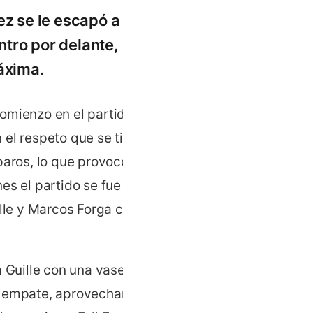
ez se le escapó a
ntro por delante, pero
máxima.
omienzo en el partido
 el respeto que se tienen
paros, lo que provocó que
es el partido se fue
lle y Marcos Forga con el
 Guille con una vaselina y
el empate, aprovechando un