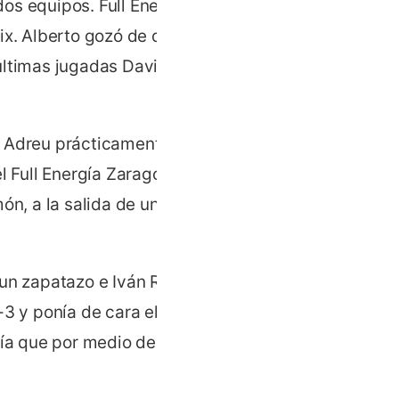
os equipos. Full Energía
ix. Alberto gozó de dos
últimas jugadas David India
Adreu prácticamente en la
l Full Energía Zaragoza
n, a la salida de un saque
 un zapatazo e Iván Romero
-3 y ponía de cara el
gía que por medio de