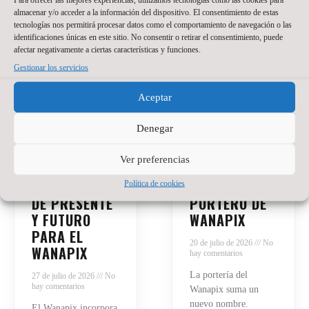
almacenar y/o acceder a la información del dispositivo. El consentimiento de estas
tecnologías nos permitirá procesar datos como el comportamiento de navegación o las
identificaciones únicas en este sitio. No consentir o retirar el consentimiento, puede
afectar negativamente a ciertas características y funciones.
Gestionar los servicios
Aceptar
Denegar
SANTINO
JACKSON
Ver preferencias
OILHABORDA,
SANT’ANNA,
UNA APUESTA
NUEVO
Política de cookies
DE PRESENTE
PORTERO DE
Y FUTURO
WANAPIX
PARA EL
20 de julio de 2026
No
WANAPIX
hay comentarios
La portería del
27 de julio de 2026
No
hay comentarios
Wanapix suma un
nuevo nombre.
El Wanapix incorpora