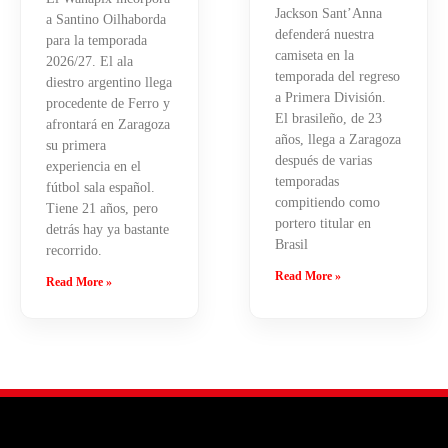
Jackson Sant’Anna
a Santino Oilhaborda
defenderá nuestra
para la temporada
camiseta en la
2026/27. El ala
temporada del regreso
diestro argentino llega
a Primera División.
procedente de Ferro y
El brasileño, de 23
afrontará en Zaragoza
años, llega a Zaragoza
su primera
después de varias
experiencia en el
temporadas
fútbol sala español.
compitiendo como
Tiene 21 años, pero
portero titular en
detrás hay ya bastante
Brasil
recorrido.
Read More »
Read More »