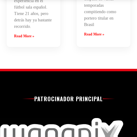
experiencia en el
temporadas
fútbol sala español.
compitiendo como
Tiene 21 años, pero
portero titular en
detrás hay ya bastante
Brasil
recorrido.
Read More »
Read More »
PATROCINADOR PRINCIPAL