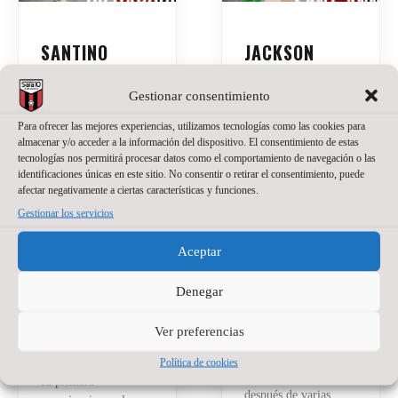
SANTINO
JACKSON
OILHABORDA,
SANT’ANNA,
UNA APUESTA
NUEVO
Gestionar consentimiento
DE PRESENTE
PORTERO DE
Para ofrecer las mejores experiencias, utilizamos tecnologías como las cookies para
Y FUTURO
WANAPIX
almacenar y/o acceder a la información del dispositivo. El consentimiento de estas
PARA EL
tecnologías nos permitirá procesar datos como el comportamiento de navegación o las
20 de julio de 2026
No
identificaciones únicas en este sitio. No consentir o retirar el consentimiento, puede
WANAPIX
hay comentarios
afectar negativamente a ciertas características y funciones.
La portería del
27 de julio de 2026
No
Gestionar los servicios
hay comentarios
Wanapix suma un
nuevo nombre.
Aceptar
El Wanapix incorpora
Jackson Sant’Anna
a Santino Oilhaborda
defenderá nuestra
para la temporada
Denegar
camiseta en la
2026/27. El ala
temporada del regreso
diestro argentino llega
Ver preferencias
a Primera División.
procedente de Ferro y
El brasileño, de 23
Política de cookies
afrontará en Zaragoza
años, llega a Zaragoza
su primera
después de varias