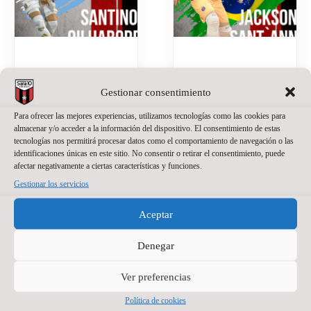
SANTINO
JACKSON
OILHABORDA,
SANT’ANNA,
Gestionar consentimiento
UNA APUESTA
NUEVO
Para ofrecer las mejores experiencias, utilizamos tecnologías como las cookies para
DE PRESENTE
PORTERO DE
almacenar y/o acceder a la información del dispositivo. El consentimiento de estas
Y FUTURO
WANAPIX
tecnologías nos permitirá procesar datos como el comportamiento de navegación o las
identificaciones únicas en este sitio. No consentir o retirar el consentimiento, puede
PARA EL
afectar negativamente a ciertas características y funciones.
20 de julio de 2026
No
WANAPIX
hay comentarios
Gestionar los servicios
La portería del
27 de julio de 2026
No
hay comentarios
Wanapix suma un
Aceptar
nuevo nombre.
El Wanapix incorpora
Jackson Sant’Anna
Denegar
a Santino Oilhaborda
defenderá nuestra
para la temporada
camiseta en la
2026/27. El ala
Ver preferencias
temporada del regreso
diestro argentino llega
a Primera División.
Política de cookies
procedente de Ferro y