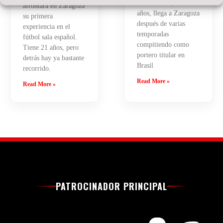
El brasileño, de 23
afrontará en Zaragoza
años, llega a Zaragoza
su primera
después de varias
experiencia en el
temporadas
fútbol sala español.
compitiendo como
Tiene 21 años, pero
portero titular en
detrás hay ya bastante
Brasil
recorrido.
Read More »
Read More »
PATROCINADOR PRINCIPAL