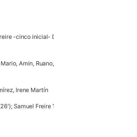
eire -cinco inicial- David
– Mario, Amin, Ruano, David
írez, Irene Martín
(26′); Samuel Freire 1-3