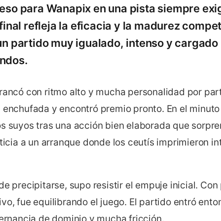
peso para Wanapix en una pista siempre exi
 final refleja la eficacia y la madurez compe
 un partido muy igualado, intenso y cargado 
ndos.
rancó con ritmo alto y mucha personalidad por part
s enchufada y encontró premio pronto. En el minuto
s suyos tras una acción bien elaborada que sorpren
sticia a un arranque donde los ceutís imprimieron i
de precipitarse, supo resistir el empuje inicial. Con
vo, fue equilibrando el juego. El partido entró ent
ternancia de dominio y mucha fricción.