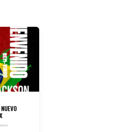
 NUEVO
X
tarios