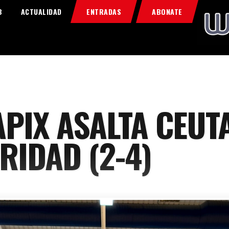
Home
B
ACTUALIDAD
ENTRADAS
ABONATE
Food & Drink
Features
News
Contacts
PIX ASALTA CEUT
RIDAD (2-4)