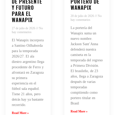
DE PRESENTE
PORTERO DE
Y FUTURO
WANAPIX
PARA EL
20 de julio de 2026
No
WANAPIX
hay comentarios
La portería del
27 de julio de 2026
No
hay comentarios
Wanapix suma un
nuevo nombre.
El Wanapix incorpora
Jackson Sant’Anna
a Santino Oilhaborda
defenderá nuestra
para la temporada
camiseta en la
2026/27. El ala
temporada del regreso
diestro argentino llega
a Primera División.
procedente de Ferro y
El brasileño, de 23
afrontará en Zaragoza
años, llega a Zaragoza
su primera
después de varias
experiencia en el
temporadas
fútbol sala español.
compitiendo como
Tiene 21 años, pero
portero titular en
detrás hay ya bastante
Brasil
recorrido.
Read More »
Read More »