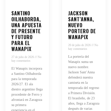
SANTINO
JACKSON
OILHABORDA,
SANT’ANNA,
UNA APUESTA
NUEVO
DE PRESENTE
PORTERO DE
Y FUTURO
WANAPIX
PARA EL
20 de julio de 2026
No
WANAPIX
hay comentarios
La portería del
27 de julio de 2026
No
hay comentarios
Wanapix suma un
nuevo nombre.
El Wanapix incorpora
Jackson Sant’Anna
a Santino Oilhaborda
defenderá nuestra
para la temporada
camiseta en la
2026/27. El ala
temporada del regreso
diestro argentino llega
a Primera División.
procedente de Ferro y
El brasileño, de 23
afrontará en Zaragoza
años, llega a Zaragoza
su primera
después de varias
experiencia en el