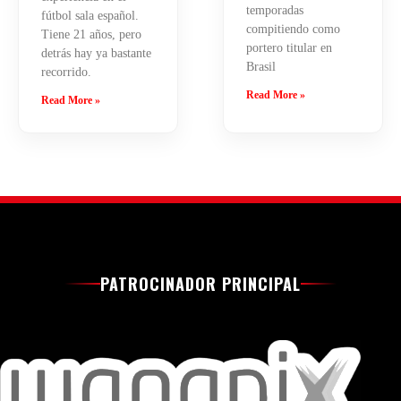
temporadas
fútbol sala español.
compitiendo como
Tiene 21 años, pero
portero titular en
detrás hay ya bastante
Brasil
recorrido.
Read More »
Read More »
PATROCINADOR PRINCIPAL