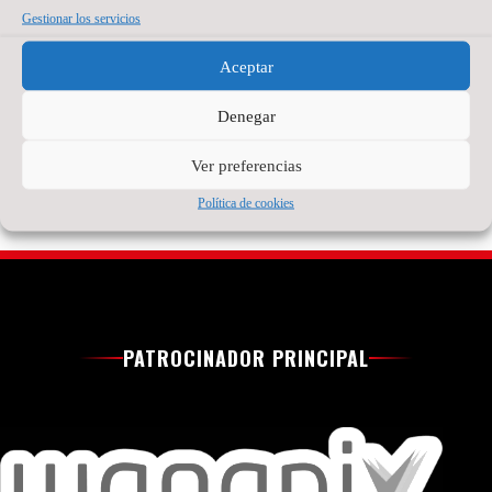
experiencia en el
Gestionar los servicios
temporadas
fútbol sala español.
compitiendo como
Tiene 21 años, pero
Aceptar
portero titular en
detrás hay ya bastante
Brasil
recorrido.
Denegar
Read More »
Read More »
Ver preferencias
Política de cookies
PATROCINADOR PRINCIPAL