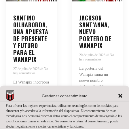
SANTINO
JACKSON
OILHABORDA,
SANT’ANNA,
UNA APUESTA
NUEVO
DE PRESENTE
PORTERO DE
Y FUTURO
WANAPIX
PARA EL
20 de julio de 2026
No
WANAPIX
hay comentarios
La portería del
27 de julio de 2026
No
hay comentarios
Wanapix suma un
nuevo nombre.
El Wanapix incorpora
Jackson Sant’Anna
a Santino Oilhaborda
defenderá nuestra
para la temporada
Gestionar consentimiento
camiseta en la
2026/27. El ala
temporada del regreso
Para ofrecer las mejores experiencias, utilizamos tecnologías como las cookies para
diestro argentino llega
a Primera División.
almacenar y/o acceder a la información del dispositivo. El consentimiento de estas
procedente de Ferro y
tecnologías nos permitirá procesar datos como el comportamiento de navegación o las
El brasileño, de 23
afrontará en Zaragoza
identificaciones únicas en este sitio. No consentir o retirar el consentimiento, puede
años, llega a Zaragoza
su primera
afectar negativamente a ciertas características y funciones.
después de varias