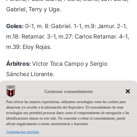
Gabriel, Terry y Uge.
Goles:
0-1, m. 8: Gabriel. 1-1, m.9: Jamur. 2-1,
m.18: Retamar. 3-1, m.27: Carlos Retamar. 4-1,
m.39: Eloy Rojas.
Árbitros:
Víctor Toca Campo y Sergio
Sánchez Llorente.
Tarjetas:
Amonestaron a los locales: Óscar
Gestionar consentimiento
Villanueva, Dian Luka, Juanqui. Y a los
Para ofrecer las mejores experiencias, utilizamos tecnologías como las cookies para
almacenar y/o acceder a la información del dispositivo. El consentimiento de estas
visitantes: Pablo Ibarra, Javi Sana, Pedro,
tecnologías nos permitirá procesar datos como el comportamiento de navegación o las
identificaciones únicas en este sitio. No consentir o retirar el consentimiento, puede
David.
afectar negativamente a ciertas características y funciones.
Gestionar los servicios