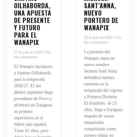
OILHABORDA,
SANT’ANNA,
UNA APUESTA
NUEVO
DE PRESENTE
PORTERO DE
Y FUTURO
WANAPIX
PARA EL
20 de julio de 2026
No
WANAPIX
hay comentarios
La portería del
27 de julio de 2026
No
hay comentarios
Wanapix suma un
nuevo nombre.
El Wanapix incorpora
Jackson Sant’Anna
a Santino Oilhaborda
defenderá nuestra
para la temporada
camiseta en la
2026/27. El ala
temporada del regreso
diestro argentino llega
a Primera División.
procedente de Ferro y
El brasileño, de 23
afrontará en Zaragoza
años, llega a Zaragoza
su primera
después de varias
experiencia en el
temporadas
fútbol sala español.
compitiendo como
Tiene 21 años, pero
portero titular en