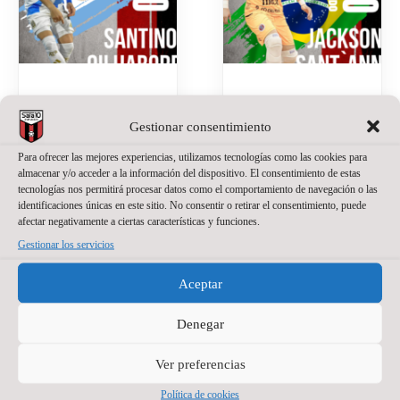
SANTINO
JACKSON
Gestionar consentimiento
OILHABORDA,
SANT’ANNA,
UNA APUESTA
NUEVO
Para ofrecer las mejores experiencias, utilizamos tecnologías como las cookies para
DE PRESENTE
PORTERO DE
almacenar y/o acceder a la información del dispositivo. El consentimiento de estas
tecnologías nos permitirá procesar datos como el comportamiento de navegación o las
Y FUTURO
WANAPIX
identificaciones únicas en este sitio. No consentir o retirar el consentimiento, puede
PARA EL
afectar negativamente a ciertas características y funciones.
20 de julio de 2026
No
WANAPIX
hay comentarios
Gestionar los servicios
La portería del
27 de julio de 2026
No
Aceptar
hay comentarios
Wanapix suma un
nuevo nombre.
El Wanapix incorpora
Denegar
Jackson Sant’Anna
a Santino Oilhaborda
defenderá nuestra
para la temporada
Ver preferencias
camiseta en la
2026/27. El ala
temporada del regreso
diestro argentino llega
Política de cookies