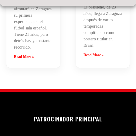
a Primera División.
procedente de Ferro y
El brasileño, de 23
afrontará en Zaragoza
años, llega a Zaragoza
su primera
después de varias
experiencia en el
temporadas
fútbol sala español.
compitiendo como
Tiene 21 años, pero
portero titular en
detrás hay ya bastante
Brasil
recorrido.
Read More »
Read More »
PATROCINADOR PRINCIPAL