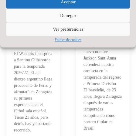
UNA APUESTA
NUEVO
Aceptar
DE PRESENTE
PORTERO DE
Y FUTURO
WANAPIX
Denegar
PARA EL
20 de julio de 2026
No
WANAPIX
Ver preferencias
hay comentarios
La portería del
Política de cookies
27 de julio de 2026
No
hay comentarios
Wanapix suma un
nuevo nombre.
El Wanapix incorpora
Jackson Sant’Anna
a Santino Oilhaborda
defenderá nuestra
para la temporada
camiseta en la
2026/27. El ala
temporada del regreso
diestro argentino llega
a Primera División.
procedente de Ferro y
El brasileño, de 23
afrontará en Zaragoza
años, llega a Zaragoza
su primera
después de varias
experiencia en el
temporadas
fútbol sala español.
compitiendo como
Tiene 21 años, pero
portero titular en
detrás hay ya bastante
Brasil
recorrido.