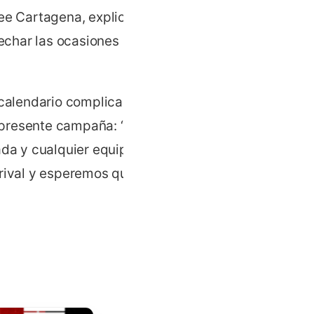
ee Cartagena, explica,
echar las ocasiones que
 calendario complicado,
 presente campaña: “Es
ada y cualquier equipo es
 rival y esperemos que