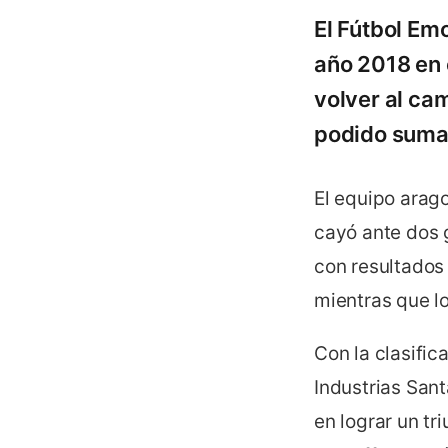
El Fútbol Em
año 2018 en e
volver al cam
podido sumar
El equipo arago
cayó ante dos 
con resultados 
mientras que l
Con la clasifi
Industrias San
en lograr un tr