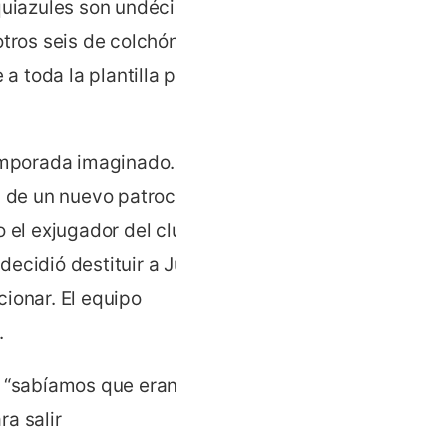
nquiazules son undécimos
tros seis de colchón con la
a toda la plantilla para el
temporada imaginado. Tras
a de un nuevo patrocinador
o el exjugador del club
decidió destituir a Juan
ionar. El equipo
.
er “sabíamos que eran muy
a salir