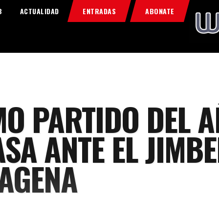
Home
B
ACTUALIDAD
ENTRADAS
ABONATE
Food & Drink
Features
News
Contacts
MO PARTIDO DEL 
ASA ANTE EL JIMBE
AGENA