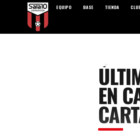
EQUIPO
BASE
TIENDA
CLU
ÚLTI
EN C
CART