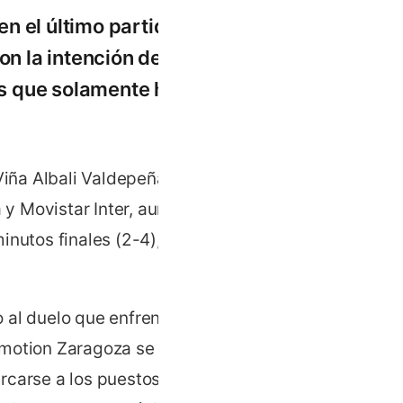
n el último partido del
on la intención de
los que solamente ha
Viña Albali Valdepeñas y
y Movistar Inter, aunque
inutos finales (2-4),
 al duelo que enfrentará al
Emotion Zaragoza se centra
cercarse a los puestos de