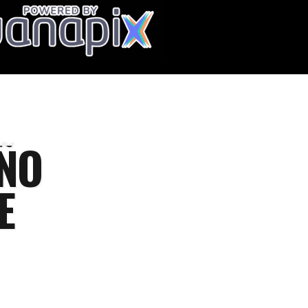
AÑO
E