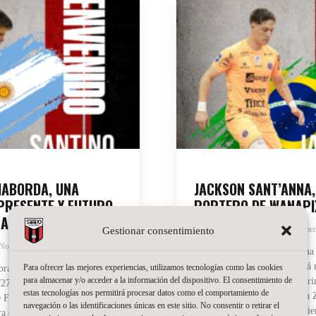
HABORDA, UNA
JACKSON SANT’ANNA,
PRESENTE Y FUTURO
PORTERO DE WANAPI
APIX
Gestionar consentimiento
20 de julio de 2026
No hay comen
No hay comentarios
La portería del Wanapix suma
Jackson Sant’Anna defenderá n
Para ofrecer las mejores experiencias, utilizamos tecnologías como las cookies
ra a Santino Oilhaborda para
para almacenar y/o acceder a la información del dispositivo. El consentimiento de
la temporada del regreso a Pri
27. El ala diestro argentino
estas tecnologías nos permitirá procesar datos como el comportamiento de
brasileño, de 23 años, llega a
 Ferro y afrontará en
navegación o las identificaciones únicas en este sitio. No consentir o retirar el
de varias temporadas compiti
 experiencia en el fútbol sala