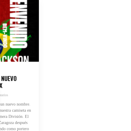
 NUEVO
X
tarios
 un nuevo nombre.
uestra camiseta en
mera División. El
 Zaragoza después
endo como portero