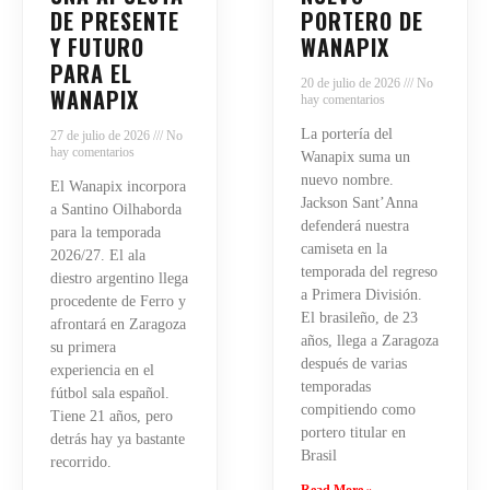
DE PRESENTE
PORTERO DE
Y FUTURO
WANAPIX
PARA EL
20 de julio de 2026
No
WANAPIX
hay comentarios
La portería del
27 de julio de 2026
No
hay comentarios
Wanapix suma un
nuevo nombre.
El Wanapix incorpora
Jackson Sant’Anna
a Santino Oilhaborda
defenderá nuestra
para la temporada
camiseta en la
2026/27. El ala
temporada del regreso
diestro argentino llega
a Primera División.
procedente de Ferro y
El brasileño, de 23
afrontará en Zaragoza
años, llega a Zaragoza
su primera
después de varias
experiencia en el
temporadas
fútbol sala español.
compitiendo como
Tiene 21 años, pero
portero titular en
detrás hay ya bastante
Brasil
recorrido.
Read More »