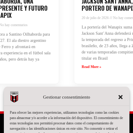
HABORDA, UNA
JACKSON SANT’ANNA,
PRESENTE Y FUTURO
PORTERO DE WANAPI
APIX
20 de julio de 2026
No hay comen
No hay comentarios
La portería del Wanapix suma
Jackson Sant’Anna defenderá n
ra a Santino Oilhaborda para
la temporada del regreso a Pri
27. El ala diestro argentino
brasileño, de 23 años, llega a
 Ferro y afrontará en
de varias temporadas compiti
 experiencia en el fútbol sala
titular en Brasil
años, pero detrás hay ya
Read More »
Gestionar consentimiento
Para ofrecer las mejores experiencias, utilizamos tecnologías como las cookies
para almacenar y/o acceder a la información del dispositivo. El consentimiento de
estas tecnologías nos permitirá procesar datos como el comportamiento de
navegación o las identificaciones únicas en este sitio. No consentir o retirar el