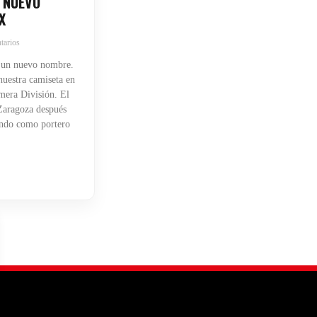
 NUEVO
X
tarios
 un nuevo nombre.
uestra camiseta en
mera División. El
 Zaragoza después
endo como portero