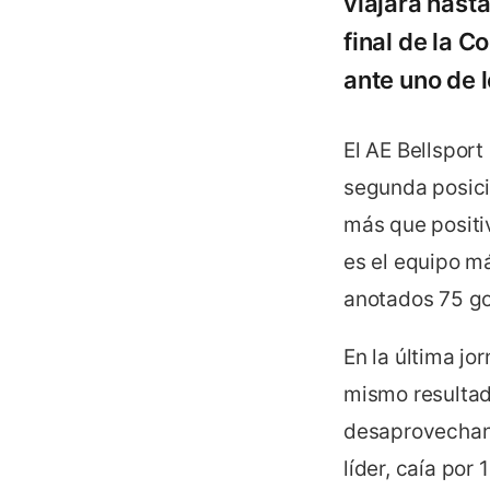
viajará hasta
final de la 
ante uno de l
El AE Bellspor
segunda posició
más que positi
es el equipo m
anotados 75 go
En la última jo
mismo resultad
desaprovechand
líder, caía por 1