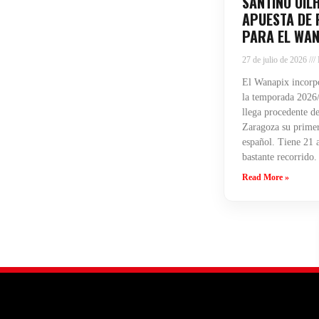
SANTINO OIL
APUESTA DE 
PARA EL WAN
27 de julio de 2026
El Wanapix incorpo
la temporada 2026/
llega procedente de
Zaragoza su primera
español. Tiene 21 
bastante recorrido.
Read More »