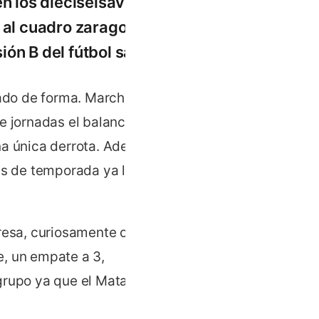
en los dieciseisavos de
á al cuadro zaragozano
ón B del fútbol sala.
tado de forma. Marchan en
e jornadas el balance es
na única derrota. Además,
ras de temporada ya llevan
resa, curiosamente con el
e, un empate a 3,
grupo ya que el Mataró,