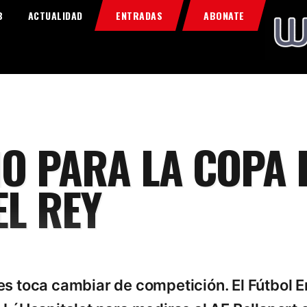
Home
B
ACTUALIDAD
ENTRADAS
ABONATE
Food & Drink
Features
News
Contacts
O PARA LA COPA 
EL REY
es toca cambiar de competición. El Fútbol 