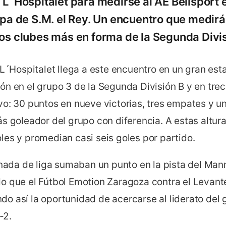
 L´Hospitalet para medirse al AE Bellsport 
Copa de S.M. el Rey. Un encuentro que medir
os clubes más en forma de la Segunda Divisi
t L´Hospitalet llega a este encuentro en un gran es
n en el grupo 3 de la Segunda División B y en trec
vo: 30 puntos en nueve victorias, tres empates y u
ás goleador del grupo con diferencia. A estas altu
les y promedian casi seis goles por partido.
rnada de liga sumaban un punto en la pista del Man
o que el Fútbol Emotion Zaragoza contra el Levant
o así la oportunidad de acercarse al liderato del 
-2.