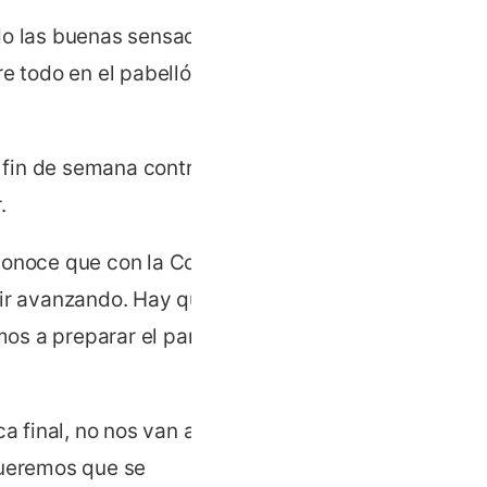
do las buenas sensaciones
e todo en el pabellón Siglo
o fin de semana contra el
.
conoce que con la Copa del
uir avanzando. Hay que
os a preparar el partido
a final, no nos van a
queremos que se