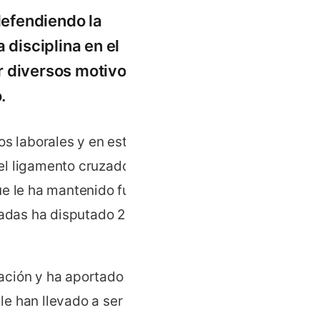
defendiendo la
 disciplina en el
r diversos motivos, no
.
os laborales y en esta
el ligamento cruzado
ue le ha mantenido fuera de
radas ha disputado 23
ación y ha aportado
 le han llevado a ser una de