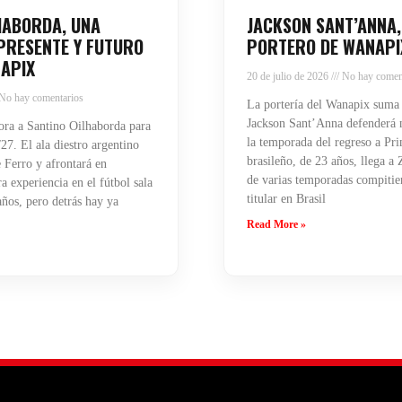
HABORDA, UNA
JACKSON SANT’ANNA,
PRESENTE Y FUTURO
PORTERO DE WANAPI
APIX
20 de julio de 2026
No hay comen
No hay comentarios
La portería del Wanapix suma
Jackson Sant’Anna defenderá n
ra a Santino Oilhaborda para
la temporada del regreso a Pri
27. El ala diestro argentino
brasileño, de 23 años, llega a
 Ferro y afrontará en
de varias temporadas compiti
 experiencia en el fútbol sala
titular en Brasil
años, pero detrás hay ya
Read More »