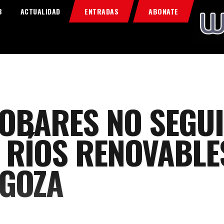
Home
B
ACTUALIDAD
ENTRADAS
ABONATE
Food & Drink
Features
News
Contacts
OBARES NO SEGU
L RÍOS RENOVABLE
GOZA