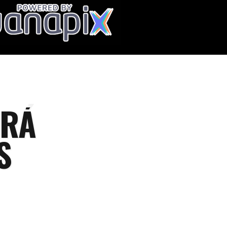
IRÁ
S