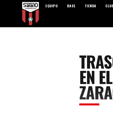
EQUIPO
BASE
TIENDA
CLU
TRAS
EN E
ZARA