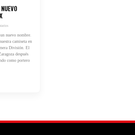
 NUEVO
X
tarios
 un nuevo nombre.
uestra camiseta en
mera División. El
 Zaragoza después
endo como portero