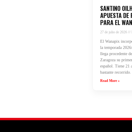
SANTINO OIL
APUESTA DE 
PARA EL WAN
27 de julio de 2026
El Wanapix incorpo
la temporada 2026/
llega procedente de
Zaragoza su primera
español. Tiene 21 
bastante recorrido.
Read More »