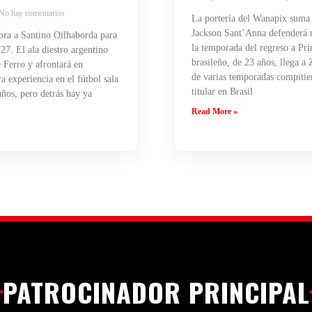
No hay comentarios
La portería del Wanapix suma
Jackson Sant’Anna defenderá n
ra a Santino Oilhaborda para
la temporada del regreso a Pri
27. El ala diestro argentino
brasileño, de 23 años, llega a
 Ferro y afrontará en
de varias temporadas compiti
 experiencia en el fútbol sala
titular en Brasil
años, pero detrás hay ya
Read More »
PATROCINADOR PRINCIPAL