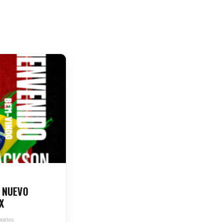
 NUEVO
X
tarios