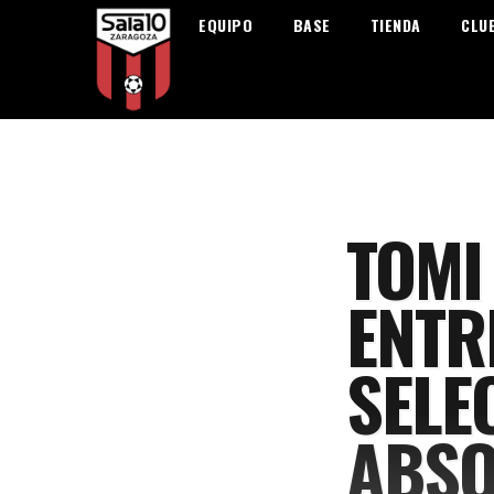
EQUIPO
BASE
TIENDA
CLU
TOMI
ENTR
SELE
ABSO