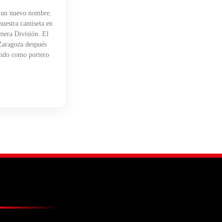
 un nuevo nombre.
uestra camiseta en
mera División. El
 Zaragoza después
endo como portero