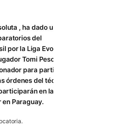
oluta , ha dado una
aratorios del
il por la Liga Evolución
ugador Tomi Pescio. El
onador para participar
as órdenes del técnico
articiparán en la final
r en Paraguay.
ocatoria.