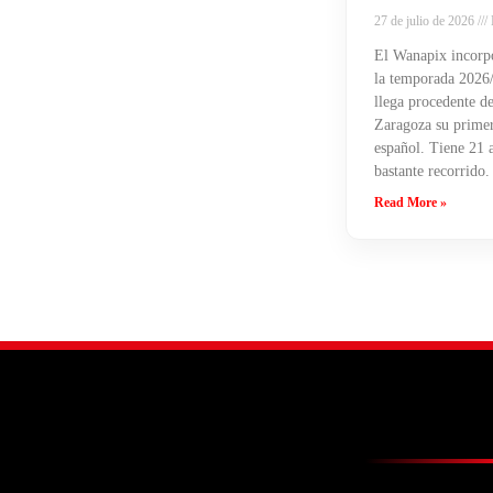
27 de julio de 2026
El Wanapix incorpo
la temporada 2026/
llega procedente de
Zaragoza su primera
español. Tiene 21 
bastante recorrido.
Read More »