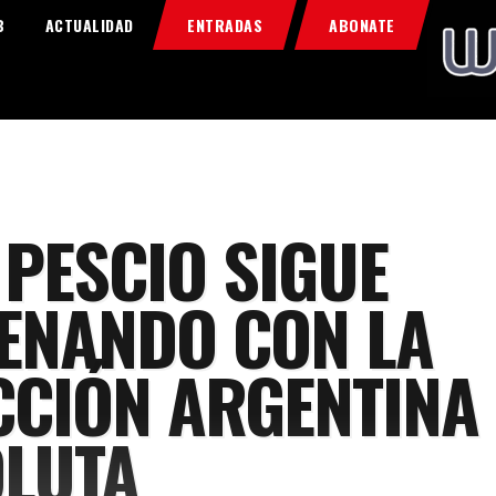
Home
B
ACTUALIDAD
ENTRADAS
ABONATE
Food & Drink
Features
News
Contacts
 PESCIO SIGUE
ENANDO CON LA
CCIÓN ARGENTINA
LUTA