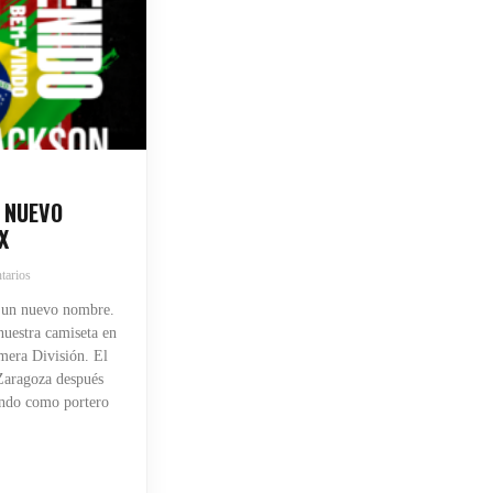
 NUEVO
X
tarios
 un nuevo nombre.
uestra camiseta en
mera División. El
 Zaragoza después
endo como portero