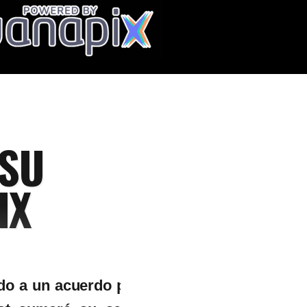
 SU
IX
do a un acuerdo para la