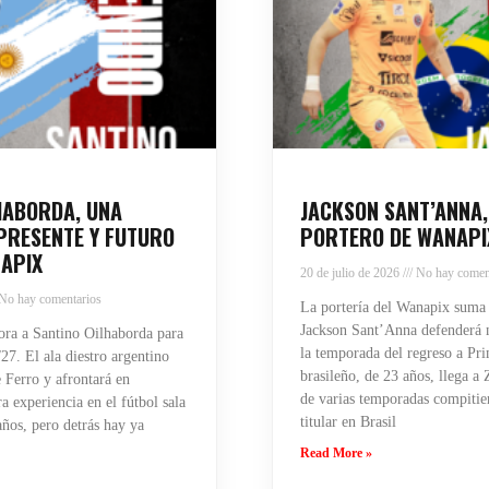
HABORDA, UNA
JACKSON SANT’ANNA,
PRESENTE Y FUTURO
PORTERO DE WANAPI
APIX
20 de julio de 2026
No hay comen
No hay comentarios
La portería del Wanapix suma
Jackson Sant’Anna defenderá n
ra a Santino Oilhaborda para
la temporada del regreso a Pri
27. El ala diestro argentino
brasileño, de 23 años, llega a
 Ferro y afrontará en
de varias temporadas compiti
 experiencia en el fútbol sala
titular en Brasil
años, pero detrás hay ya
Read More »