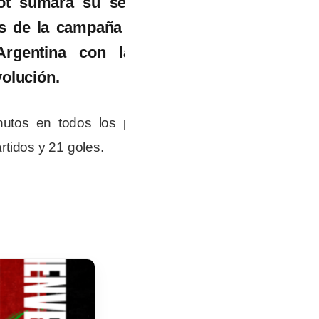
ívot sumará su segunda
s de la campaña 22-23.
Argentina con la que
olución.
utos en todos los partidos
rtidos y 21 goles.