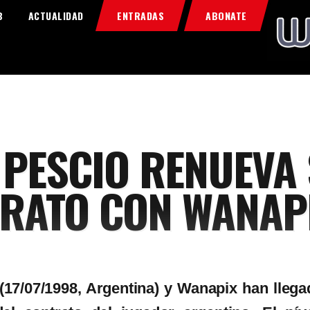
Home
B
ACTUALIDAD
ENTRADAS
ABONATE
Food & Drink
Features
News
Contacts
 PESCIO RENUEVA
RATO CON WANAP
(17/07/1998, Argentina) y Wanapix han llega