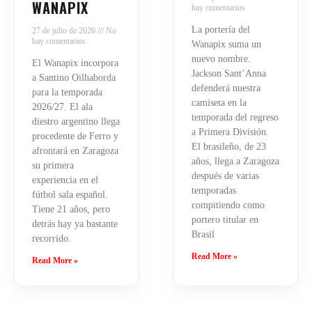
WANAPIX
hay comentarios
La portería del
27 de julio de 2026
No
hay comentarios
Wanapix suma un
nuevo nombre.
El Wanapix incorpora
Jackson Sant’Anna
a Santino Oilhaborda
defenderá nuestra
para la temporada
camiseta en la
2026/27. El ala
temporada del regreso
diestro argentino llega
a Primera División.
procedente de Ferro y
El brasileño, de 23
afrontará en Zaragoza
años, llega a Zaragoza
su primera
después de varias
experiencia en el
temporadas
fútbol sala español.
compitiendo como
Tiene 21 años, pero
portero titular en
detrás hay ya bastante
Brasil
recorrido.
Read More »
Read More »