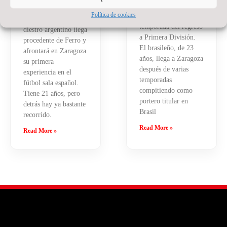
defenderá nuestra
para la temporada
Política de cookies
camiseta en la
2026/27. El ala
temporada del regreso
diestro argentino llega
a Primera División.
procedente de Ferro y
El brasileño, de 23
afrontará en Zaragoza
años, llega a Zaragoza
su primera
después de varias
experiencia en el
temporadas
fútbol sala español.
compitiendo como
Tiene 21 años, pero
portero titular en
detrás hay ya bastante
Brasil
recorrido.
Read More »
Read More »