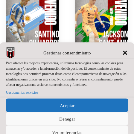
Gestionar consentimiento
SANTINO
JACKSON
Para ofrecer las mejores experiencias, utilizamos tecnologías como las cookies para
OILHABORDA,
SANT’ANNA,
almacenar y/o acceder a la información del dispositivo. El consentimiento de estas
UNA APUESTA
NUEVO
tecnologías nos permitirá procesar datos como el comportamiento de navegación o las
DE PRESENTE
PORTERO DE
identificaciones únicas en este sitio. No consentir o retirar el consentimiento, puede
afectar negativamente a ciertas características y funciones.
Y FUTURO
WANAPIX
Gestionar los servicios
PARA EL
20 de julio de 2026
No
WANAPIX
hay comentarios
Aceptar
La portería del
27 de julio de 2026
No
hay comentarios
Wanapix suma un
Denegar
nuevo nombre.
El Wanapix incorpora
Jackson Sant’Anna
Ver preferencias
a Santino Oilhaborda