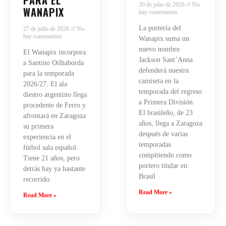
20 de julio de 2026
No
WANAPIX
hay comentarios
La portería del
27 de julio de 2026
No
hay comentarios
Wanapix suma un
nuevo nombre.
El Wanapix incorpora
Jackson Sant’Anna
a Santino Oilhaborda
defenderá nuestra
para la temporada
camiseta en la
2026/27. El ala
temporada del regreso
diestro argentino llega
a Primera División.
procedente de Ferro y
El brasileño, de 23
afrontará en Zaragoza
años, llega a Zaragoza
su primera
después de varias
experiencia en el
temporadas
fútbol sala español.
compitiendo como
Tiene 21 años, pero
portero titular en
detrás hay ya bastante
Brasil
recorrido.
Read More »
Read More »