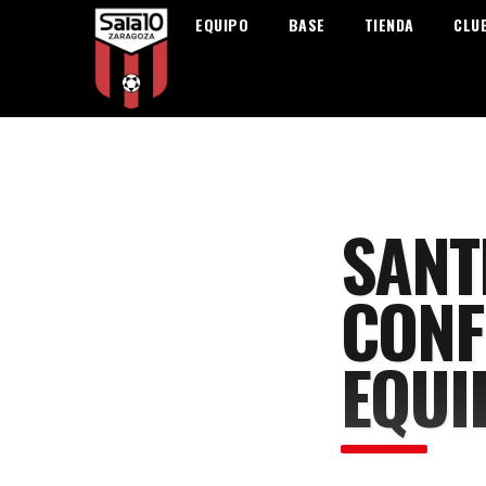
EQUIPO
BASE
TIENDA
CLU
SANT
CONF
EQUI