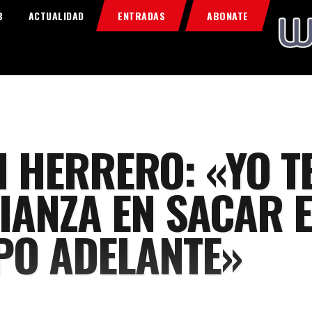
Home
B
ACTUALIDAD
ENTRADAS
ABONATE
Food & Drink
Features
News
Contacts
I HERRERO: «YO T
IANZA EN SACAR E
PO ADELANTE»