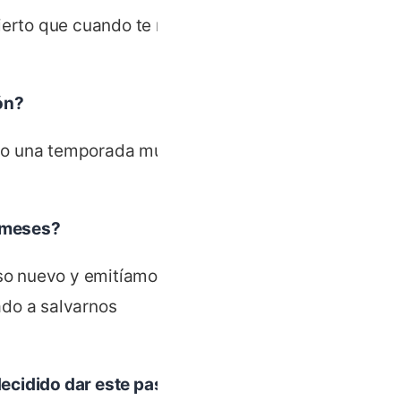
cierto que cuando te metes
ón?
ndo una temporada muy
s meses?
so nuevo y emitíamos
ado a salvarnos
ecidido dar este paso al