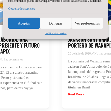
consentimiento, puede afectar negativamente a ciertas características y funciones.
Gestionar los servicios
Aceptar
Denegar
Ver preferencias
Política de cookies
HABORDA, UNA
JACKSON SANT’ANNA,
PRESENTE Y FUTURO
PORTERO DE WANAPI
APIX
20 de julio de 2026
No hay comen
No hay comentarios
La portería del Wanapix suma
Jackson Sant’Anna defenderá n
ra a Santino Oilhaborda para
la temporada del regreso a Pri
27. El ala diestro argentino
brasileño, de 23 años, llega a
 Ferro y afrontará en
de varias temporadas compiti
 experiencia en el fútbol sala
titular en Brasil
años, pero detrás hay ya
Read More »