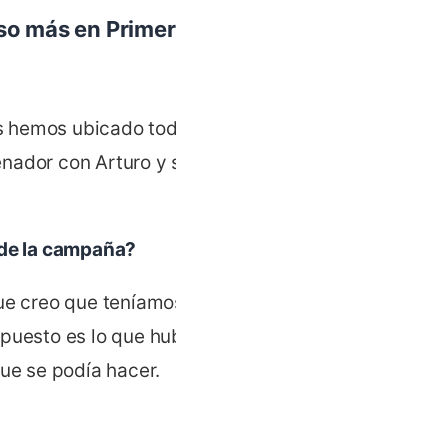
so más en Primera
s hemos ubicado todo el
nador con Arturo y salió
l de la campaña?
que creo que teníamos
upuesto es lo que hubiera
que se podía hacer.