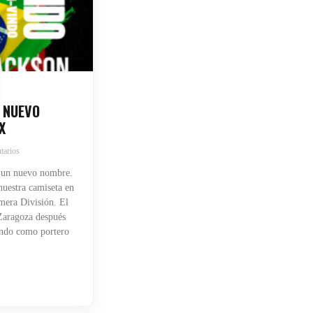
 NUEVO
X
tarios
 un nuevo nombre.
uestra camiseta en
mera División. El
 Zaragoza después
endo como portero