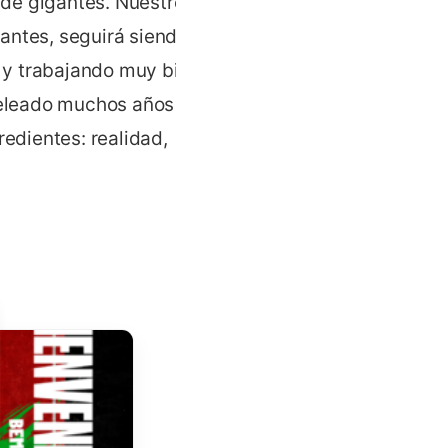
de gigantes. Nuestro
antes, seguirá siendo
í y trabajando muy bien se
eleado muchos años por
redientes: realidad,