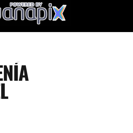
ENÍA
L