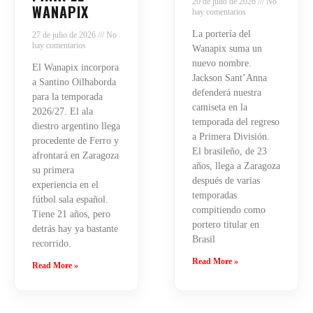
20 de julio de 2026
No
WANAPIX
hay comentarios
La portería del
27 de julio de 2026
No
hay comentarios
Wanapix suma un
nuevo nombre.
El Wanapix incorpora
Jackson Sant’Anna
a Santino Oilhaborda
defenderá nuestra
para la temporada
camiseta en la
2026/27. El ala
temporada del regreso
diestro argentino llega
a Primera División.
procedente de Ferro y
El brasileño, de 23
afrontará en Zaragoza
años, llega a Zaragoza
su primera
después de varias
experiencia en el
temporadas
fútbol sala español.
compitiendo como
Tiene 21 años, pero
portero titular en
detrás hay ya bastante
Brasil
recorrido.
Read More »
Read More »