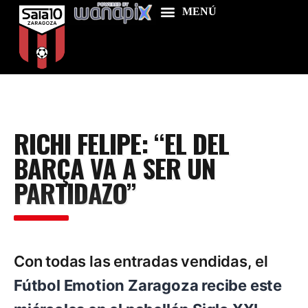
Home
RICHI FELIPE: “EL DEL
Food & Drink
BARÇA VA A SER UN
Features
PARTIDAZO”
News
Contacts
Con todas las entradas vendidas, el
Fútbol Emotion Zaragoza recibe este