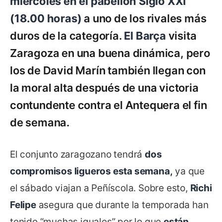
miércoles en el pabellón Siglo XXI
(18.00 horas)
a uno de los rivales más
duros de la categoría.
El Barça
visita
Zaragoza en una buena dinámica, pero
los de David Marín también llegan con
la moral alta después de una victoria
contundente contra el Antequera el fin
de semana.
El conjunto zaragozano tendrá
dos
compromisos ligueros esta semana,
ya que
el sábado viajan a Peñíscola. Sobre esto,
Richi
Felipe
asegura que durante la temporada han
tenido “muchas iguales” por lo que
están