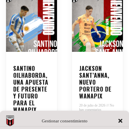
SANTINO
JACKSON
OILHABORDA,
SANT’ANNA,
UNA APUESTA
NUEVO
DE PRESENTE
PORTERO DE
Y FUTURO
WANAPIX
PARA EL
20 de julio de 2026
No
WANAPIX
hay comentarios
La portería del
27 de julio de 2026
No
Gestionar consentimiento
hay comentarios
Wanapix suma un