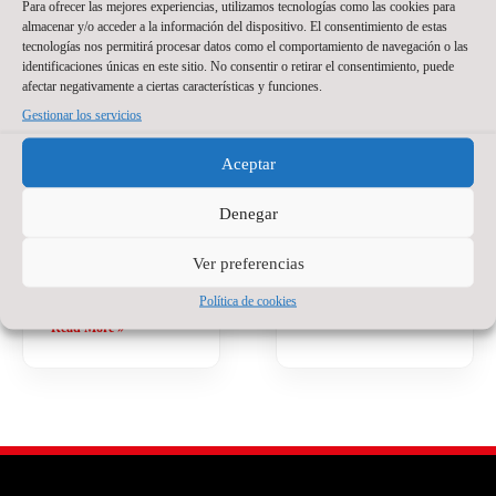
Para ofrecer las mejores experiencias, utilizamos tecnologías como las cookies para
nuevo nombre.
El Wanapix incorpora
almacenar y/o acceder a la información del dispositivo. El consentimiento de estas
Jackson Sant’Anna
a Santino Oilhaborda
tecnologías nos permitirá procesar datos como el comportamiento de navegación o las
defenderá nuestra
para la temporada
identificaciones únicas en este sitio. No consentir o retirar el consentimiento, puede
camiseta en la
2026/27. El ala
afectar negativamente a ciertas características y funciones.
temporada del regreso
diestro argentino llega
Gestionar los servicios
a Primera División.
procedente de Ferro y
El brasileño, de 23
afrontará en Zaragoza
Aceptar
años, llega a Zaragoza
su primera
después de varias
experiencia en el
Denegar
temporadas
fútbol sala español.
compitiendo como
Tiene 21 años, pero
Ver preferencias
portero titular en
detrás hay ya bastante
Brasil
recorrido.
Política de cookies
Read More »
Read More »