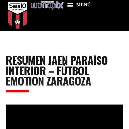
Home
RESUMEN JAEN PARAÍSO
Food & Drink
INTERIOR – FÚTBOL
Features
EMOTION ZARAGOZA
News
Contacts