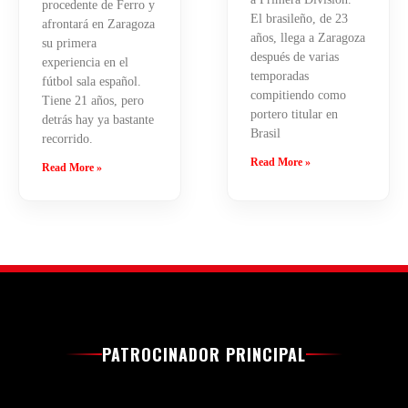
procedente de Ferro y
El brasileño, de 23
afrontará en Zaragoza
años, llega a Zaragoza
su primera
después de varias
experiencia en el
temporadas
fútbol sala español.
compitiendo como
Tiene 21 años, pero
portero titular en
detrás hay ya bastante
Brasil
recorrido.
Read More »
Read More »
PATROCINADOR PRINCIPAL