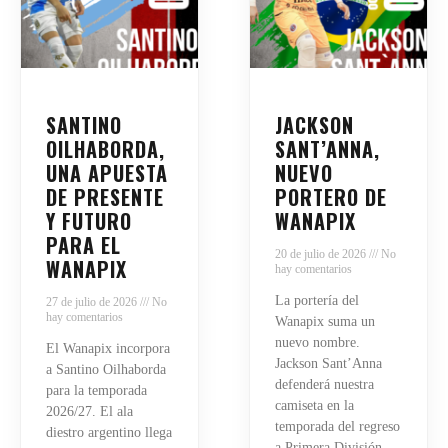
SANTINO
JACKSON
OILHABORDA,
SANT’ANNA,
UNA APUESTA
NUEVO
DE PRESENTE
PORTERO DE
Y FUTURO
WANAPIX
PARA EL
20 de julio de 2026
No
WANAPIX
hay comentarios
La portería del
27 de julio de 2026
No
hay comentarios
Wanapix suma un
nuevo nombre.
El Wanapix incorpora
Jackson Sant’Anna
a Santino Oilhaborda
defenderá nuestra
para la temporada
camiseta en la
2026/27. El ala
temporada del regreso
diestro argentino llega
a Primera División.