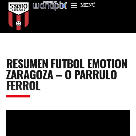
Home
RESUMEN FÚTBOL EMOTION
Food & Drink
ZARAGOZA – O PARRULO
Features
FERROL
News
Contacts