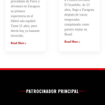
procedente de Ferro y
El brasileño, de 23
afrontará en Zaragoza
años, llega a Zaragoza
su primera
después de varias
experiencia en el
temporadas
fútbol sala español.
compitiendo como
Tiene 21 años, pero
portero titular en
detrás hay ya bastante
Brasil
recorrido.
Read More »
Read More »
PATROCINADOR PRINCIPAL