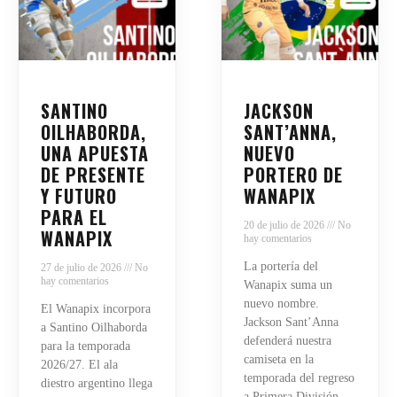
SANTINO
JACKSON
OILHABORDA,
SANT’ANNA,
UNA APUESTA
NUEVO
DE PRESENTE
PORTERO DE
Y FUTURO
WANAPIX
PARA EL
20 de julio de 2026
No
WANAPIX
hay comentarios
La portería del
27 de julio de 2026
No
hay comentarios
Wanapix suma un
nuevo nombre.
El Wanapix incorpora
Jackson Sant’Anna
a Santino Oilhaborda
defenderá nuestra
para la temporada
camiseta en la
2026/27. El ala
temporada del regreso
diestro argentino llega
a Primera División.