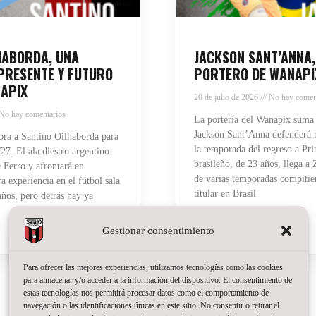
HABORDA, UNA
JACKSON SANT’ANNA,
PRESENTE Y FUTURO
PORTERO DE WANAPI
APIX
20 de julio de 2026
No hay comen
No hay comentarios
La portería del Wanapix suma
Jackson Sant’Anna defenderá n
ra a Santino Oilhaborda para
la temporada del regreso a Pri
27. El ala diestro argentino
brasileño, de 23 años, llega a
 Ferro y afrontará en
de varias temporadas compiti
 experiencia en el fútbol sala
titular en Brasil
años, pero detrás hay ya
Read More »
Gestionar consentimiento
Para ofrecer las mejores experiencias, utilizamos tecnologías como las cookies
para almacenar y/o acceder a la información del dispositivo. El consentimiento de
estas tecnologías nos permitirá procesar datos como el comportamiento de
navegación o las identificaciones únicas en este sitio. No consentir o retirar el