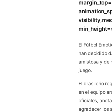
margin_top=
animation_s
visibility,m
min_height=»
El Fútbol Emot
han decidido da
amistosa y de 
juego.
El brasileño r
en el equipo a
oficiales, anot
agradecer los 