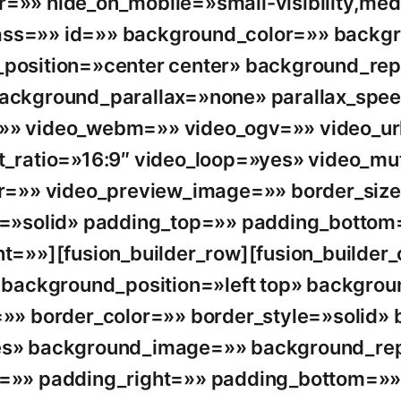
»» hide_on_mobile=»small-visibility,mediu
 class=»» id=»» background_color=»» back
position=»center center» background_re
ackground_parallax=»none» parallax_spe
» video_webm=»» video_ogv=»» video_ur
t_ratio=»16:9″ video_loop=»yes» video_m
or=»» video_preview_image=»» border_siz
e=»solid» padding_top=»» padding_bottom
t=»»][fusion_builder_row][fusion_builder
″ background_position=»left top» backgro
»» border_color=»» border_style=»solid» 
s» background_image=»» background_re
=»» padding_right=»» padding_bottom=»»