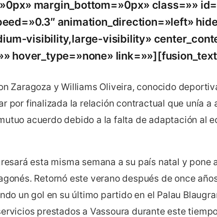
»0px» margin_bottom=»0px» class=»» id=
peed=»0.3″ animation_direction=»left» hid
edium-visibility,large-visibility» center_co
» hover_type=»none» link=»»][fusion_text
ion Zaragoza y Williams Oliveira, conocido deport
r por finalizada la relación contractual que unía 
mutuo acuerdo debido a la falta de adaptación al e
egresará esta misma semana a su país natal y pone a
ragonés. Retornó este verano después de once años
ando un gol en su último partido en el Palau Blaugra
servicios prestados a Vassoura durante este tiempo