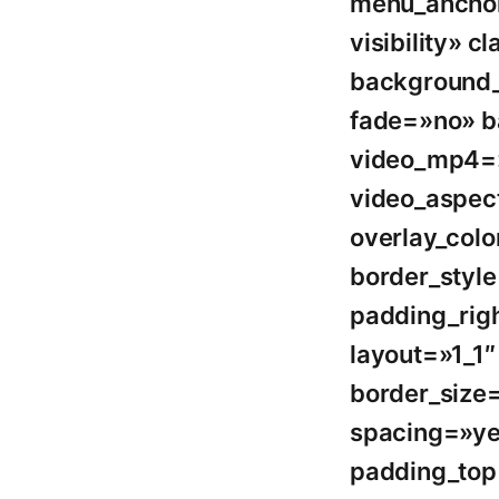
menu_anchor=
visibility»
background_
fade=»no» b
video_mp4=»
video_aspec
overlay_col
border_styl
padding_righ
layout=»1_1
border_size=
spacing=»ye
padding_top