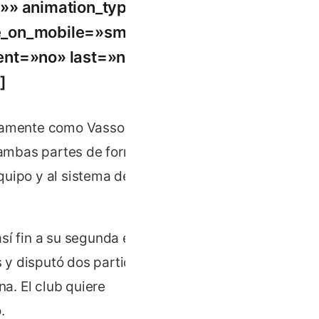
»» animation_type=»»
e_on_mobile=»small-
ntent=»no» last=»no»
]
ivamente como Vassoura,
a ambas partes de forma
quipo y al sistema de
sí fin a su segunda etapa
 y disputó dos partidos
na. El club quiere
.