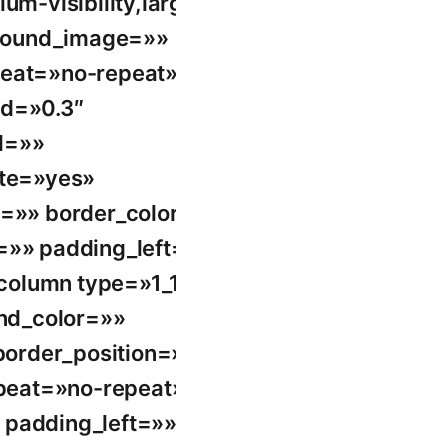
m-visibility,large-
ground_image=»»
peat=»no-repeat»
ed=»0.3″
l=»»
ute=»yes»
e=»» border_color=»»
=»» padding_left=»»
_column type=»1_1″
und_color=»»
border_position=»all»
peat=»no-repeat»
 padding_left=»»