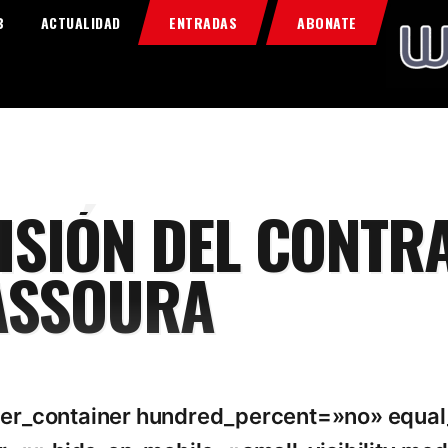
Home
B
ACTUALIDAD
ENTRADAS
ABONATE
Food & Drink
Features
News
Contacts
ISIÓN DEL CONTR
ASSOURA
lder_container hundred_percent=»no» equa