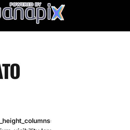
ATO
l_height_columns=»no»