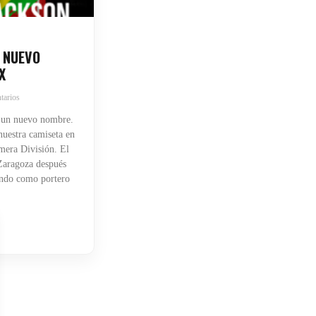
 NUEVO
X
tarios
 un nuevo nombre.
uestra camiseta en
mera División. El
 Zaragoza después
endo como portero